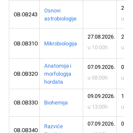
25.0
Osnovi
OB.OB243
astrobiologije
u 10
27.08.2026.
28.0
OB.OB31O
Mikrobiologija
u 10:00h
u 11
Anatomija i
07.09.2026.
08.0
OB.OB32O
morfologija
u 08:00h
u 08
hordata
09.09.2026.
11.0
OB.OB33O
Biohemija
u 13:00h
u 11
07.09.2026.
08.0
Razviće
OB.OB34O