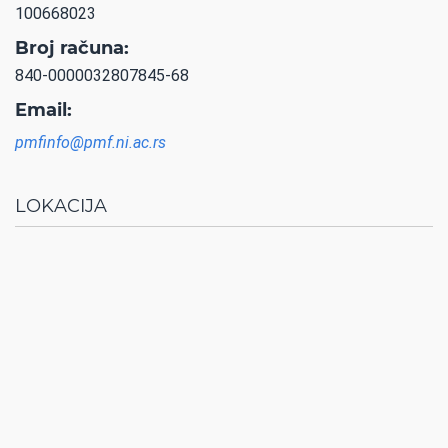
100668023
Broj računa:
840-0000032807845-68
Email:
pmfinfo@pmf.ni.ac.rs
LOKACIJA