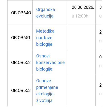
28.08.2026.
31.0
Organska
OB.OB64O
evolucija
u 12:00h
u 13
Metodika
25.0
OB.OB651
nastave
u 10
biologije
Osnovi
01.0
OB.OB652
konzervacione
u 10
biologije
Osnove
29.0
primenjene
OB.OB653
ekologije
u 08
životinja