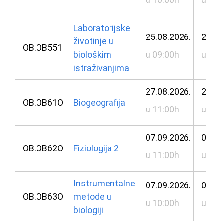
Laboratorijske
25.08.2026.
25.0
životinje u
OB.OB551
biološkim
u 09:00h
u 10
istraživanjima
27.08.2026.
28.0
OB.OB61O
Biogeografija
u 11:00h
u 11
07.09.2026.
08.0
OB.OB62O
Fiziologija 2
u 11:00h
u 10
Instrumentalne
07.09.2026.
08.0
OB.OB63O
metode u
u 10:00h
u 10
biologiji