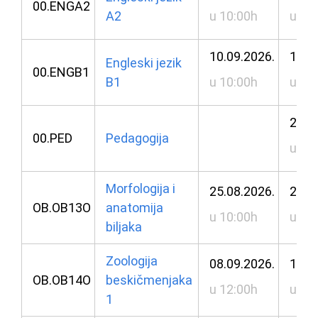
00.ENGA2
A2
u 10:00h
u 10
10.09.2026.
10.0
Engleski jezik
00.ENGB1
B1
u 10:00h
u 10
28.0
00.PED
Pedagogija
u 10
Morfologija i
25.08.2026.
26.0
OB.OB13O
anatomija
u 10:00h
u 10
biljaka
Zoologija
08.09.2026.
10.0
OB.OB14O
beskičmenjaka
u 12:00h
u 12
1