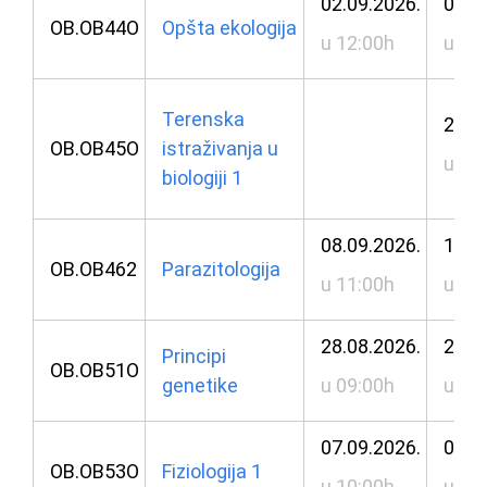
02.09.2026.
08.0
OB.OB44O
Opšta ekologija
u 12:00h
u 11
Terenska
26.0
OB.OB45O
istraživanja u
u 14
biologiji 1
08.09.2026.
10.0
OB.OB462
Parazitologija
u 11:00h
u 12
28.08.2026.
28.0
Principi
OB.OB51O
genetike
u 09:00h
u 10
07.09.2026.
08.0
OB.OB53O
Fiziologija 1
u 10:00h
u 10