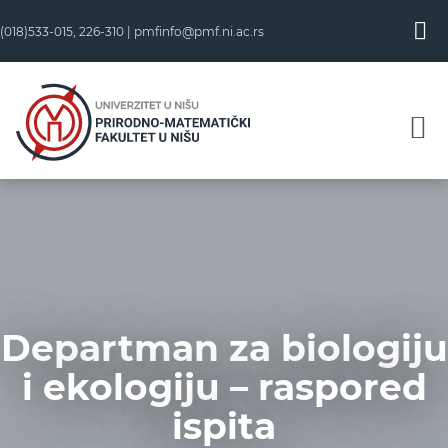
Skip
(018)533-015, 226-310 |
pmfinfo@pmf.ni.ac.rs
to
content
Departman za biologiju
i ekologiju – raspored
ispita