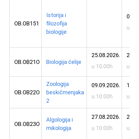
Istorija i
07.0
OB.OB151
filozofija
u 11
biologije
25.08.2026.
27.0
OB.OB21O
Biologija ćelije
u 10:00h
u 10
Zoologija
09.09.2026.
11.0
OB.OB22O
beskičmenjaka
u 10:00h
u 12
2
27.08.2026.
28.0
Algologija i
OB.OB23O
mikologija
u 10:00h
u 11