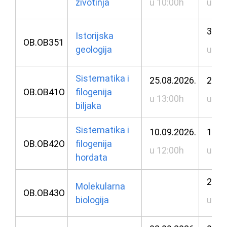
životinja
u 10:00h
u 10
31.0
Istorijska
OB.OB351
geologija
u 12
Sistematika i
25.08.2026.
26.0
OB.OB41O
filogenija
u 13:00h
u 13
biljaka
Sistematika i
10.09.2026.
10.0
OB.OB42O
filogenija
u 12:00h
u 14
hordata
25.0
Molekularna
OB.OB43O
biologija
u 10