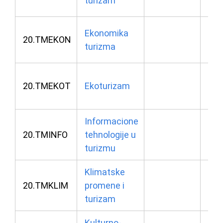
turizam
u 0
03.
Ekonomika
20.TMEKON
turizma
u 1
06.
20.TMEKOT
Ekoturizam
u 1
Informacione
30.
20.TMINFO
tehnologije u
u 1
turizmu
Klimatske
22.
20.TMKLIM
promene i
u 0
turizam
Kulturno-