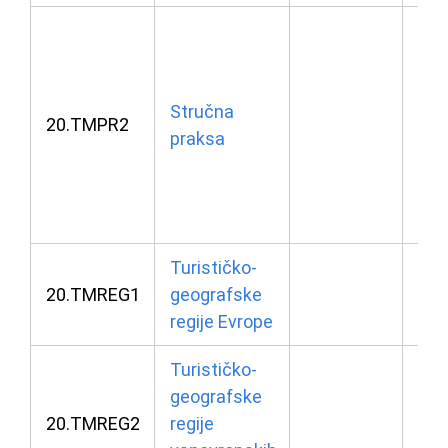
08.
u 1
26.
Stručna
20.TMPR2
praksa
u 1
30.
u 1
Turističko-
24.
20.TMREG1
geografske
u 0
regije Evrope
Turističko-
geografske
24.
20.TMREG2
regije
u 0