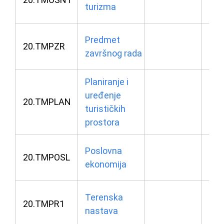
turizma
u 0
26.
Predmet
20.TMPZR
završnog rada
u 1
Planiranje i
23.
uređenje
20.TMPLAN
turističkih
u 0
prostora
25.
Poslovna
20.TMPOSL
ekonomija
u 1
23.
Terenska
20.TMPR1
nastava
u 1