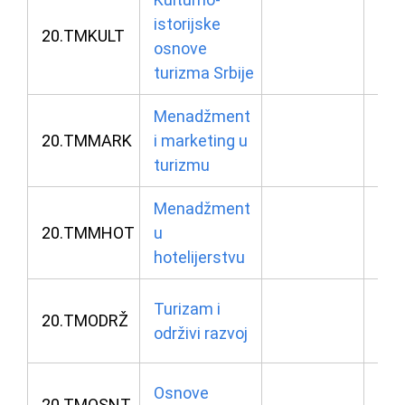
01.
istorijske
20.TMKULT
osnove
u 1
turizma Srbije
Menadžment
03.
20.TMMARK
i marketing u
u 1
turizmu
Menadžment
03.
20.TMMHOT
u
u 1
hotelijerstvu
06.
Turizam i
20.TMODRŽ
održivi razvoj
u 1
23.
Osnove
20.TMOSNT