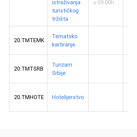
istraživanja
u 09:00h
u 0
turističkog
tržišta
22.
Tematsko
20.TMTEMK
kartiranje
u 1
23.
Turizam
20.TMTSRB
Srbije
u 1
23.
20.TMHOTE
Hotelijerstvo
u 1