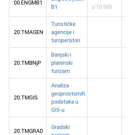
00.ENGMB1
B1
u 10:00h
u 1
Turističke
24.
20.TMAGEN
agencije i
u 0
turoperatori
Banjski i
23.
20.TMBNjP
planinski
u 0
turizam
Analiza
23.
geoprostornih
20.TMGIS
podataka u
u 1
GIS-u
23.
Gradski
20.TMGRAD