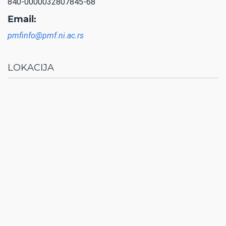
840-0000032807845-68
Email:
pmfinfo@pmf.ni.ac.rs
LOKACIJA