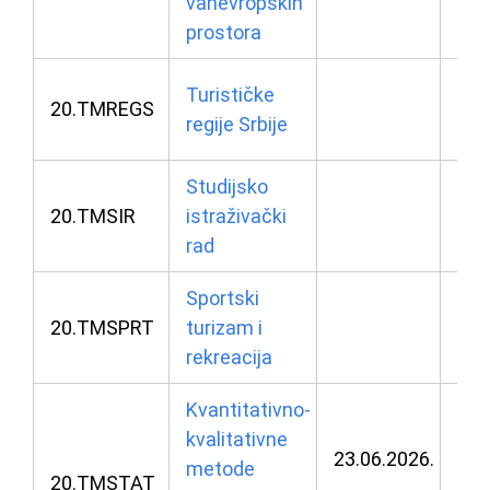
vanevropskih
prostora
08.
Turističke
20.TMREGS
regije Srbije
u 1
Studijsko
26.
20.TMSIR
istraživački
u 1
rad
Sportski
23.
20.TMSPRT
turizam i
u 0
rekreacija
Kvantitativno-
kvalitativne
23.06.2026.
01.
metode
20.TMSTAT