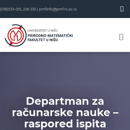
Skip
(018)533-015, 226-310 |
pmfinfo@pmf.ni.ac.rs
to
content
Departman za
računarske nauke –
raspored ispita