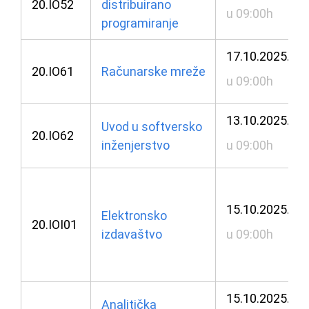
20.IO52
distribuirano
u 09:00h
programiranje
17.10.2025.
20.IO61
Računarske mreže
u 09:00h
13.10.2025.
Uvod u softversko
20.IO62
inženjerstvo
u 09:00h
15.10.2025.
Elektronsko
20.IOI01
izdavaštvo
u 09:00h
15.10.2025.
Analitička