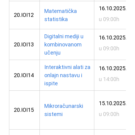
16.10.2025.
Matematička
20.IOI12
statistika
u 09:00h
Digitalni mediji u
16.10.2025.
20.IOI13
kombinovanom
u 09:00h
učenju
Interaktivni alati za
16.10.2025.
20.IOI14
onlajn nastavu i
u 14:00h
ispite
15.10.2025.
Mikroračunarski
20.IOI15
sistemi
u 09:00h