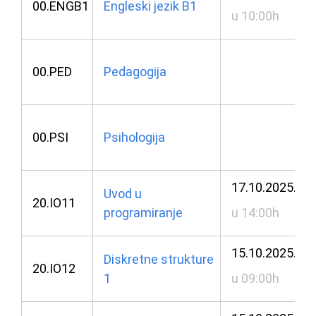
00.ENGB1
Engleski jezik B1
u 10:00h
00.PED
Pedagogija
00.PSI
Psihologija
17.10.2025.
Uvod u
20.IO11
programiranje
u 14:00h
15.10.2025.
Diskretne strukture
20.IO12
1
u 09:00h