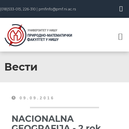
(018)533-015, 226-310 |
pmfinfo@pmf.ni.ac.rs
Вести
09.09.2016
NACIONALNA
GEOGRAFIJA - 2 rok