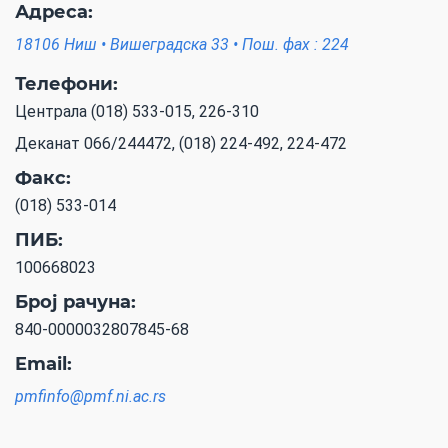
Адреса:
18106 Ниш • Вишеградска 33 • Пош. фах : 224
Телефони:
Централа (018) 533-015, 226-310
Деканат 066/244472, (018) 224-492, 224-472
Факс:
(018) 533-014
ПИБ:
100668023
Број рачуна:
840-0000032807845-68
Email:
pmfinfo@pmf.ni.ac.rs