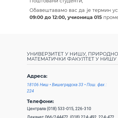
Поштовани студенти,
Oбавештавамо вас да је термин у
09:00 до 12:00, учионица 015
пром
УНИВЕРЗИТЕТ У НИШУ, ПРИРОДНО
МАТЕМАТИЧКИ ФАКУЛТЕТ У НИШУ
Адреса:
18106 Ниш • Вишеградска 33 • Пош. фах :
224
Телефони:
Централа (018) 533-015, 226-310
Деканат 066/244472, (018) 224-492, 224-472