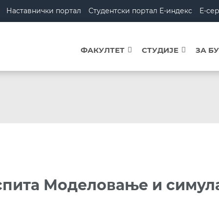
Наставнички портал
Студентски портал Е-индекс
Е-се
ФАКУЛТЕТ
СТУДИЈЕ
ЗА Б
спита Моделовање и симул