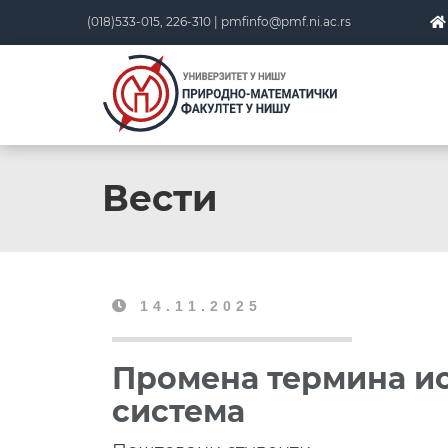
(018)533-015, 226-310 |
pmfinfo@pmf.ni.ac.rs
Вести
14.11.2025
Промена термина и
система