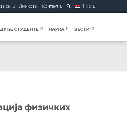
рвиси
Линкови
Контакт
Ћир
УДУЋЕ СТУДЕНТЕ
НАУКА
ВЕСТИ
ација физичких