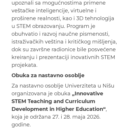
upoznali sa mogućnostima primene
veštačke inteligencije, virtuelne i
proširene realnosti, kao i 3D tehnologija
u STEM obrazovanju. Program je
obuhvatio i razvoj naučne pismenosti,
istraživačkih veština i kritičkog mišljenja,
dok su završne radionice bile posvećene
kreiranju i prezentaciji inovativnih STEM
projekata.
Obuka za nastavno osoblje
Za nastavno osoblje Univerziteta u Nišu
organizovana je obuka
„Innovative
STEM Teaching and Curriculum
Development in Higher Education“
,
koja je održana 27. i 28. maja 2026.
godine.