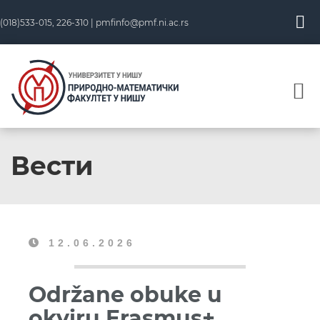
(018)533-015, 226-310 |
pmfinfo@pmf.ni.ac.rs
Вести
12.06.2026
Održane obuke u
okviru Erasmus+