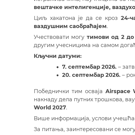
вештачке интелигенције, ваздухо
Циљ хакатона је да се кроз
24-ч
ваздушним саобраћајем
.
Учествовати могу
тимови од 2 до
другим учесницима на самом догађ
Кључни датуми:
7. септембар 2026.
– зат
20. септембар 2026.
– ро
Победнички тим осваја
Airspace 
накнаду дела путних трошкова, вау
World 2027
.
Више информација, услови учешћа 
За питања, заинтересовани се мог