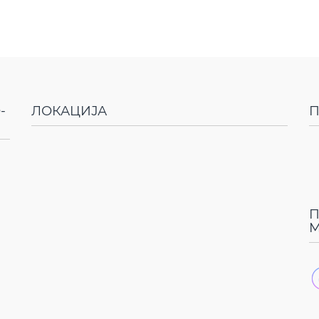
-
ЛОКАЦИЈА
П
П