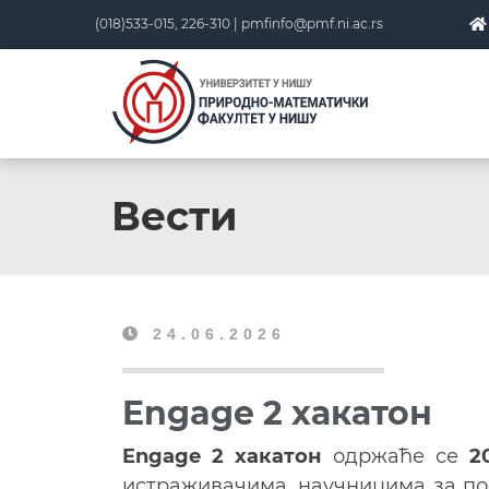
(018)533-015, 226-310 |
pmfinfo@pmf.ni.ac.rs
Вести
24.06.2026
Engage 2 хакатон
Engage 2 хакатон
одржаће се
2
истраживачима, научницима за по