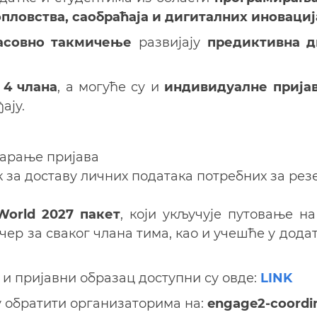
пловства, саобраћаја и дигиталних иновациј
асовно такмичење
развијају
предиктивна 
 4 члана
, а могуће су и
индивидуалне прија
ају.
варање пријава
к за доставу личних података потребних за рез
World 2027 пакет
, који укључује путовање н
чер за сваког члана тима, као и учешће у дод
и пријавни образац доступни су овде:
LINK
у обратити организаторима на:
engage2-coordin