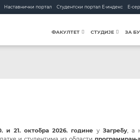
Наставнички портал
Студентски портал Е-индекс
Е-се
ФАКУЛТЕТ
СТУДИЈЕ
ЗА Б
0. и 21. октобра 2026. године
у
Загребу
, а
датке и студентима из области
програмирања,