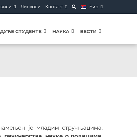
рвиси
Линкови
Контакт
Ћир
УДУЋЕ СТУДЕНТЕ
НАУКА
ВЕСТИ
 намењен је младим стручњацима,
 рачунарства, науке о подацима,