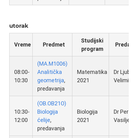
utorak
Studijski
Vreme
Predmet
Predava
program
(MA.M1006)
08:00-
Analitička
Matematika
Dr Ljubica
10:30
geometrija
,
2021
Velimirov
predavanja
(OB.OB21O)
10:30-
Biologija
Biologija
Dr Perica
12:00
ćelije
,
2021
Vasiljević
predavanja