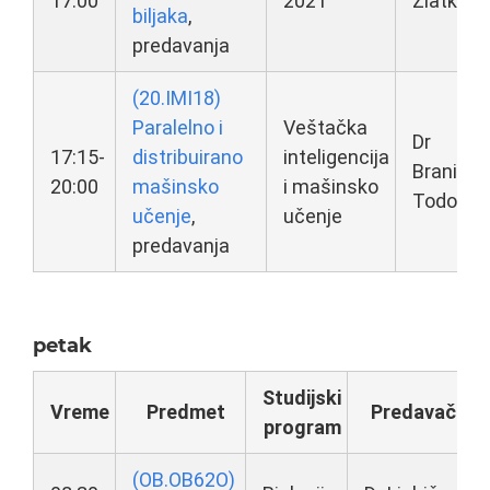
17:00
2021
Zlatkovi
biljaka
,
predavanja
(20.IMI18)
Paralelno i
Veštačka
Dr
17:15-
distribuirano
inteligencija
Branimir
20:00
mašinsko
i mašinsko
Todorov
učenje
,
učenje
predavanja
petak
Studijski
Vreme
Predmet
Predavač
program
(OB.OB62O)