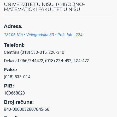
UNIVERZITET U NIŠU, PRIRODNO-
MATEMATIČKI FAKULTET U NIŠU
Adresa:
18106 Niš • Višegradska 33 • Poš. fah : 224
Telefoni:
Centrala (018) 533-015, 226-310
Dekanat 066/244472, (018) 224-492, 224-472
Faks:
(018) 533-014
PIB:
100668023
Broj računa:
840-0000032807845-68