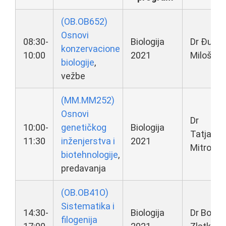
(OB.OB652)
Osnovi
08:30-
Biologija
Dr Đura
konzervacione
10:00
2021
Miloševi
biologije
,
vežbe
(MM.MM252)
Osnovi
Dr
10:00-
genetičkog
Biologija
Tatjana
11:30
inženjerstva i
2021
Mitrović
biotehnologije
,
predavanja
(OB.OB41O)
Sistematika i
14:30-
Biologija
Dr Bojan
filogenija