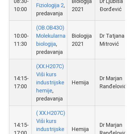
08:30-
Biologija
Dr Ljubiša
Fiziologija 2
,
10:00
2021
Đorđević
predavanja
(OB.OB43O)
10:00-
Molekularna
Biologija
Dr Tatjana
11:30
biologija
,
2021
Mitrović
predavanja
(XX.H207C)
Viši kurs
14:15-
Dr Marjan
industrijske
Hemija
17:00
Ranđelović
hemije
,
predavanja
( XX.H207C)
Viši kurs
14:15-
Dr Marjan
industrijske
Hemija
17:00
Ranđelović