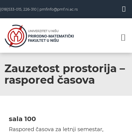
Skip
(018)533-015, 226-310 |
pmfinfo@pmf.ni.ac.rs
to
content
Zauzetost prostorija –
raspored časova
sala 100
Raspored časova za letnji semestar,