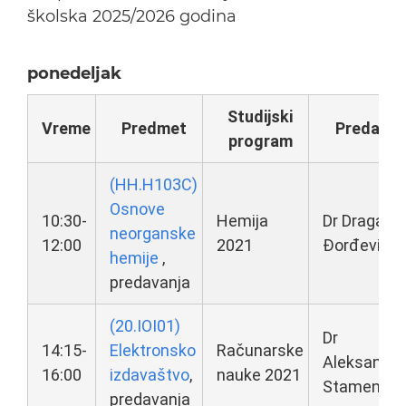
školska 2025/2026 godina
ponedeljak
Studijski
Vreme
Predmet
Predavač
program
(HH.H103C)
Osnove
10:30-
Hemija
Dr Dragan
neorganske
12:00
2021
Đorđević
hemije
,
predavanja
(20.IOI01)
Dr
14:15-
Elektronsko
Računarske
Aleksandar
16:00
izdavaštvo
,
nauke 2021
Stamenkov
predavanja