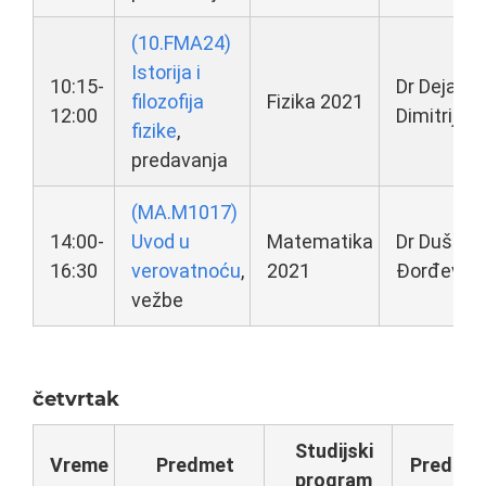
(10.FMA24)
Istorija i
10:15-
Dr Dejan
filozofija
Fizika 2021
12:00
Dimitrijevi
fizike
,
predavanja
(MA.M1017)
14:00-
Uvod u
Matematika
Dr Dušan
16:30
verovatnoću
,
2021
Đorđević
vežbe
četvrtak
Studijski
Vreme
Predmet
Predava
program