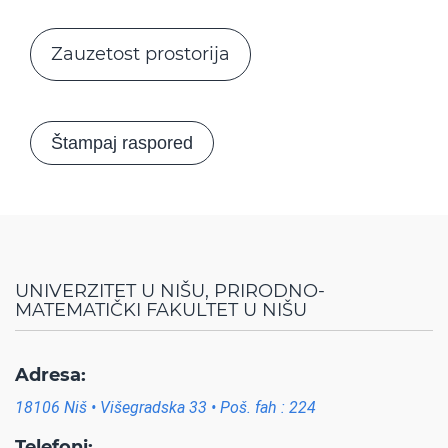
Zauzetost prostorija
Štampaj raspored
UNIVERZITET U NIŠU, PRIRODNO-
MATEMATIČKI FAKULTET U NIŠU
Adresa:
18106 Niš • Višegradska 33 • Poš. fah : 224
Telefoni: