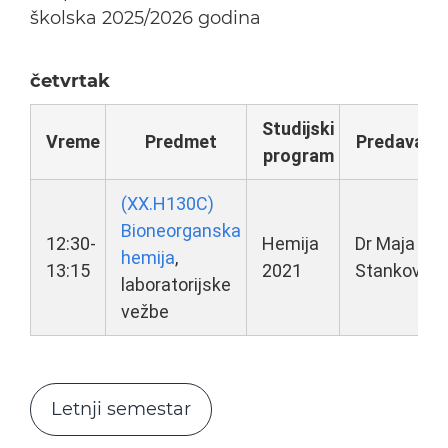
školska 2025/2026 godina
četvrtak
Studijski
Vreme
Predmet
Predavač
program
(XX.H130C)
Bioneorganska
12:30-
Hemija
Dr Maja
hemija
,
13:15
2021
Stanković
laboratorijske
vežbe
Letnji semestar