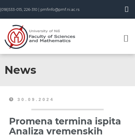
(018)533-015, 226-310 |
pmfinfo@pmf.ni.ac.rs
News
30.09.2024
Promena termina ispita
Analiza vremenskih