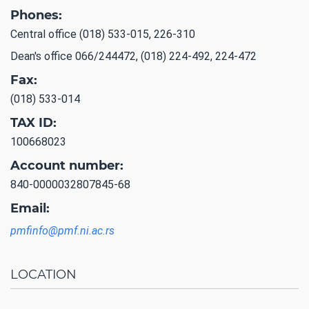
Phones:
Central office (018) 533-015, 226-310
Dean's office 066/244472, (018) 224-492, 224-472
Fax:
(018) 533-014
TAX ID:
100668023
Account number:
840-0000032807845-68
Email:
pmfinfo@pmf.ni.ac.rs
LOCATION