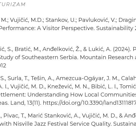
TURIZAM
 M.; Vujičić, M.D.; Stankov, U.; Pavluković, V.; Dragin
Performance: A Visitor Perspective. Sustainability 2
ić, S., Bratić, M., Anđelković, Ž., & Lukić, A. (2024)
Study of Southeastern Serbia. Mountain Research
012
S., Surla, T., Tešin, A., Amezcua-Ogáyar, J. M., Calah
. I., Vujičić, M. D., Knežević, M. N., Bibić, L. I., Tom
ttlement: Understanding How Local Communities
s. Land, 13(11). https://doi.org/10.3390/land1311181
., Pivac, T., Marić Stanković, A., Vujičić, M. D., & An
th Nisville Jazz Festival Service Quality. Sustainabi