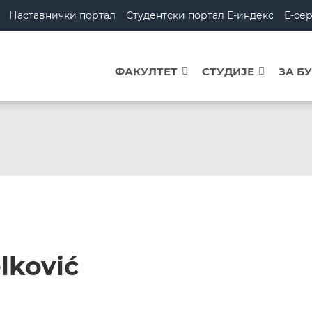
Наставнички портал
Студентски портал Е-индекс
Е-се
ФАКУЛТЕТ
СТУДИЈЕ
ЗА Б
lković