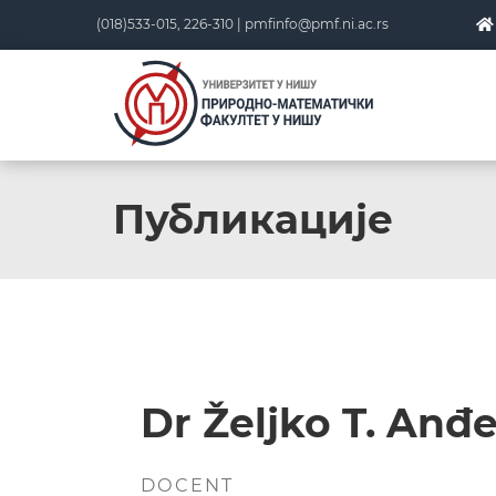
(018)533-015, 226-310 |
pmfinfo@pmf.ni.ac.rs
Публикације
Dr Željko T. Anđe
DOCENT