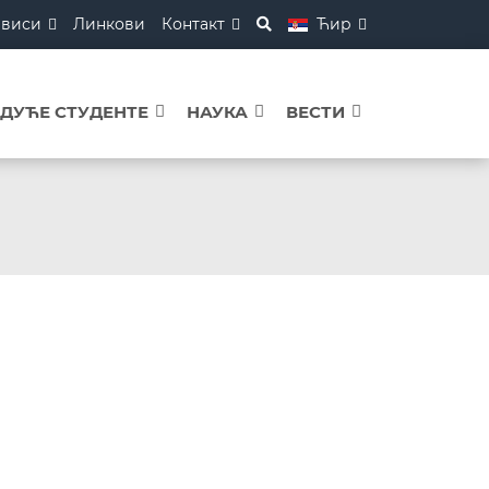
рвиси
Линкови
Контакт
Ћир
УДУЋЕ СТУДЕНТЕ
НАУКА
ВЕСТИ