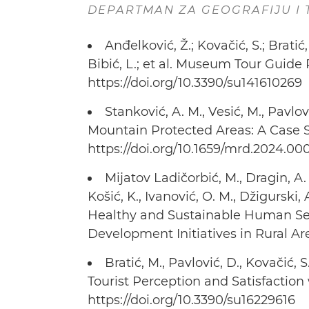
DEPARTMAN ZA GEOGRAFIJU I 
Anđelković, Ž.; Kovačić, S.; Bratić,
Bibić, L.; et al. Museum Tour Guide 
https://doi.org/10.3390/su141610269
Stanković, A. M., Vesić, M., Pavlov
Mountain Protected Areas: A Case 
https://doi.org/10.1659/mrd.2024.00
Mijatov Ladičorbić, M., Dragin, A. 
Košić, K., Ivanović, O. M., Džigurski, A
Healthy and Sustainable Human Se
Development Initiatives in Rural Area
Bratić, M., Pavlović, D., Kovačić, S
Tourist Perception and Satisfaction wi
https://doi.org/10.3390/su16229616