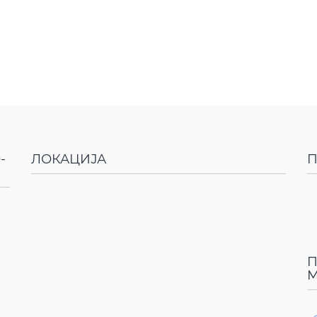
-
ЛОКАЦИЈА
П
П