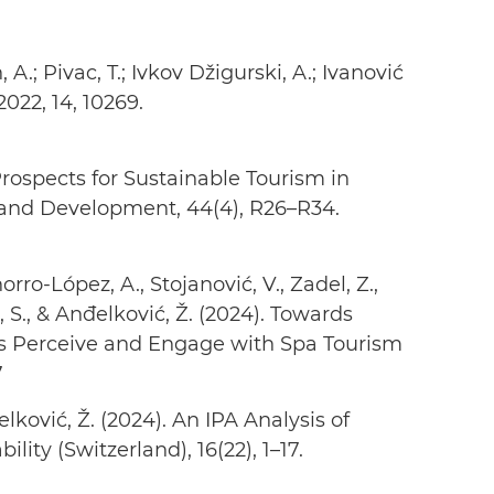
, A.; Pivac, T.; Ivkov Džigurski, A.; Ivanović
022, 14, 10269.
. Prospects for Sustainable Tourism in
 and Development, 44(4), R26–R34.
orro-López, A., Stojanović, V., Zadel, Z.,
ić, S., & Anđelković, Ž. (2024). Towards
 Perceive and Engage with Spa Tourism
7
đelković, Ž. (2024). An IPA Analysis of
lity (Switzerland), 16(22), 1–17.