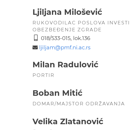
Ljiljana Milošević
RUKOVODILAC POSLOVA INVESTI
OBEZBEĐENJE ZGRADE
018/533-015, lok.136
ljiljam@
pmf.ni.ac.rs
Milan Radulović
PORTIR
Boban Mitić
DOMAR/MAJSTOR ODRŽAVANJA
Velika Zlatanović