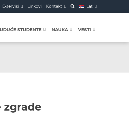
E-servisi
Linkovi
Kontakt
Lat
BUDUĆE STUDENTE
NAUKA
VESTI
e zgrade