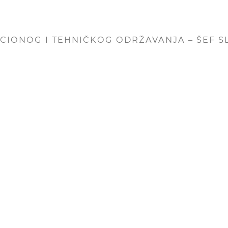
CIONOG I TEHNIČKOG ODRŽAVANJA – ŠEF S