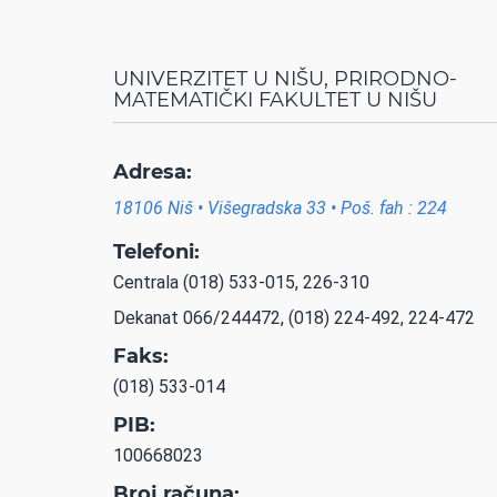
UNIVERZITET U NIŠU, PRIRODNO-
MATEMATIČKI FAKULTET U NIŠU
Adresa:
18106 Niš • Višegradska 33 • Poš. fah : 224
Telefoni:
Centrala (018) 533-015, 226-310
Dekanat 066/244472, (018) 224-492, 224-472
Faks:
(018) 533-014
PIB:
100668023
Broj računa: