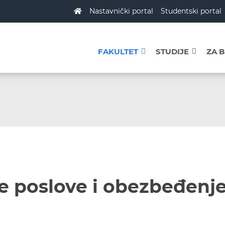
Nastavnički portal
Studentski portal
FAKULTET
STUDIJE
ZA 
e poslove i obezbeđenj