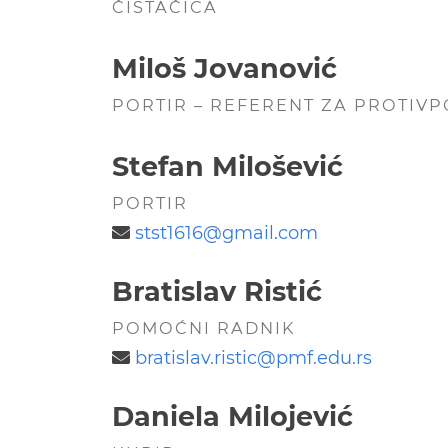
ČISTAČICA
Miloš Jovanović
PORTIR – REFERENT ZA PROTIV
Stefan Milošević
PORTIR
stst1616@
gmail.com
Bratislav Ristić
POMOĆNI RADNIK
bratislav.ristic@
pmf.edu.rs
Daniela Milojević