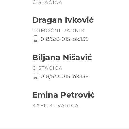
ČISTAČICA
Dragan Ivković
POMOĆNI RADNIK
018/533-015 lok.136
Biljana Nišavić
ČISTAČICA
018/533-015 lok.136
Emina Petrović
KAFE KUVARICA