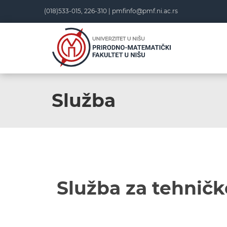
(018)533-015, 226-310 |
pmfinfo@pmf.ni.ac.rs
Služba
Služba za tehničk