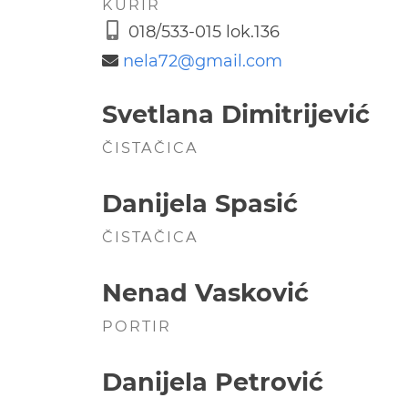
KURIR
018/533-015 lok.136
nela72@
gmail.com
Svetlana Dimitrijević
ČISTAČICA
Danijela Spasić
ČISTAČICA
Nenad Vasković
PORTIR
Danijela Petrović