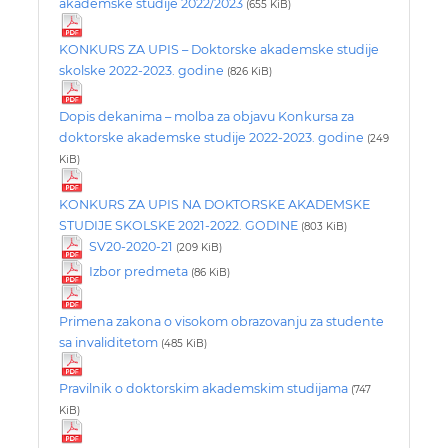
akademske studije 2022/2023
(655 KiB)
KONKURS ZA UPIS – Doktorske akademske studije
skolske 2022-2023. godine
(826 KiB)
Dopis dekanima – molba za objavu Konkursa za
doktorske akademske studije 2022-2023. godine
(249
KiB)
KONKURS ZA UPIS NA DOKTORSKE AKADEMSKE
STUDIJE SKOLSKE 2021-2022. GODINE
(803 KiB)
SV20-2020-21
(209 KiB)
Izbor predmeta
(86 KiB)
Primena zakona o visokom obrazovanju za studente
sa invaliditetom
(485 KiB)
Pravilnik o doktorskim akademskim studijama
(747
KiB)