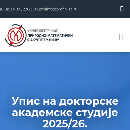
(018)533-015, 226-310 |
pmfinfo@pmf.ni.ac.rs
Упис на докторске
академске студије
2025/26.