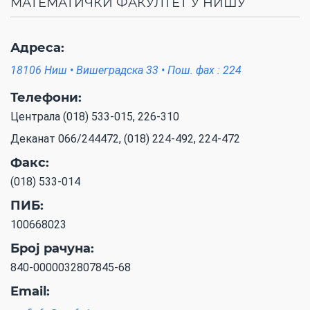
МАТЕМАТИЧКИ ФАКУЛТЕТ У НИШУ
Адреса:
18106 Ниш • Вишеградска 33 • Пош. фах : 224
Телефони:
Централа (018) 533-015, 226-310
Деканат 066/244472, (018) 224-492, 224-472
Факс:
(018) 533-014
ПИБ:
100668023
Број рачуна:
840-0000032807845-68
Email: