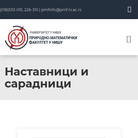
(018)533-015, 226-310 |
pmfinfo@pmf.ni.ac.rs
Наставници и
сарадници