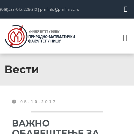
(018)533-015, 226-310 |
pmfinfo@pmf.ni.ac.rs
Вести
05.10.2017
ВАЖНО
ОБАВЕШТЕЊЕ ЗА