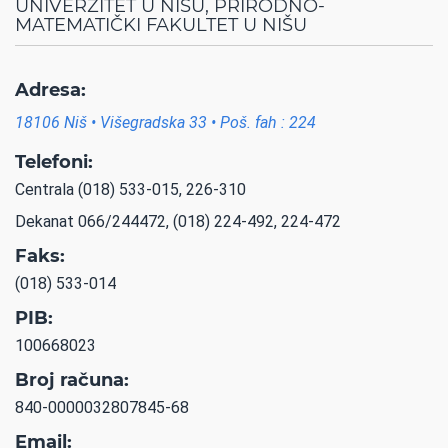
UNIVERZITET U NIŠU, PRIRODNO-
MATEMATIČKI FAKULTET U NIŠU
Adresa:
18106 Niš • Višegradska 33 • Poš. fah : 224
Telefoni:
Centrala (018) 533-015, 226-310
Dekanat 066/244472, (018) 224-492, 224-472
Faks:
(018) 533-014
PIB:
100668023
Broj računa:
840-0000032807845-68
Email: