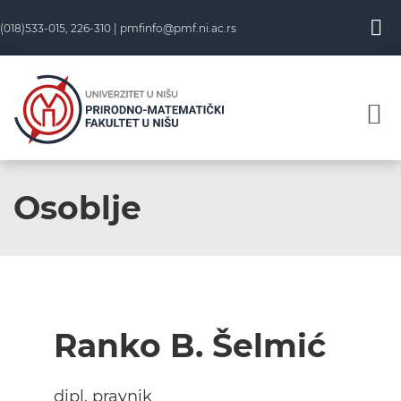
(018)533-015, 226-310 |
pmfinfo@pmf.ni.ac.rs
Osoblje
Ranko B. Šelmić
dipl. pravnik