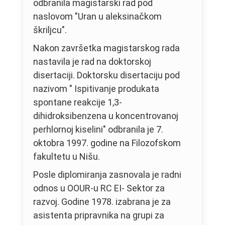
odbranila magistarski rad pod
naslovom "Uran u aleksinačkom
škriljcu".
Nakon završetka magistarskog rada
nastavila je rad na doktorskoj
disertaciji. Doktorsku disertaciju pod
nazivom " Ispitivanje produkata
spontane reakcije 1,3-
dihidroksibenzena u koncentrovanoj
perhlornoj kiselini" odbranila je 7.
oktobra 1997. godine na Filozofskom
fakultetu u Nišu.
Posle diplomiranja zasnovala je radni
odnos u OOUR-u RC EI- Sektor za
razvoj. Godine 1978. izabrana je za
asistenta pripravnika na grupi za