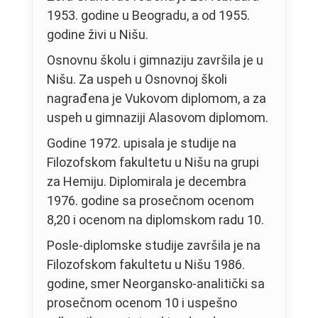
1953. godine u Beogradu, a od 1955.
godine živi u Nišu.
Osnovnu školu i gimnaziju završila je u
Nišu. Za uspeh u Osnovnoj školi
nagrađena je Vukovom diplomom, a za
uspeh u gimnaziji Alasovom diplomom.
Godine 1972. upisala je studije na
Filozofskom fakultetu u Nišu na grupi
za Hemiju. Diplomirala je decembra
1976. godine sa prosečnom ocenom
8,20 i ocenom na diplomskom radu 10.
Posle-diplomske studije završila je na
Filozofskom fakultetu u Nišu 1986.
godine, smer Neorgansko-analitički sa
prosečnom ocenom 10 i uspešno