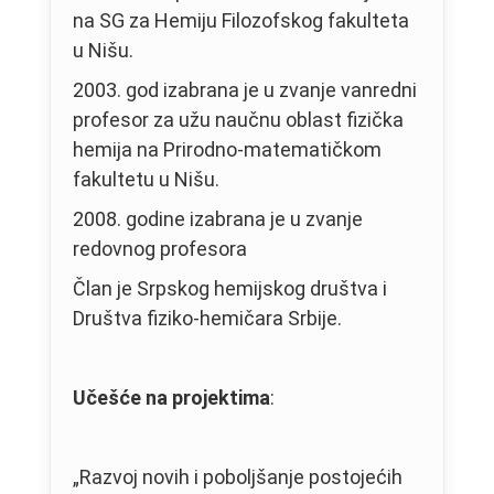
na SG za Hemiju Filozofskog fakulteta
u Nišu.
2003. god izabrana je u zvanje vanredni
profesor za užu naučnu oblast fizička
hemija na Prirodno-matematičkom
fakultetu u Nišu.
2008. godine izabrana je u zvanje
redovnog profesora
Član je Srpskog hemijskog društva i
Društva fiziko-hemičara Srbije.
Učešće na projektima
:
„Razvoj novih i poboljšanje postojećih