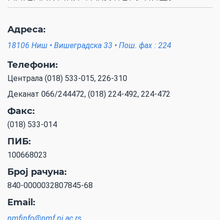
Адреса:
18106 Ниш • Вишеградска 33 • Пош. фах : 224
Телефони:
Централа (018) 533-015, 226-310
Деканат 066/244472, (018) 224-492, 224-472
Факс:
(018) 533-014
ПИБ:
100668023
Број рачуна:
840-0000032807845-68
Email:
pmfinfo@pmf.ni.ac.rs