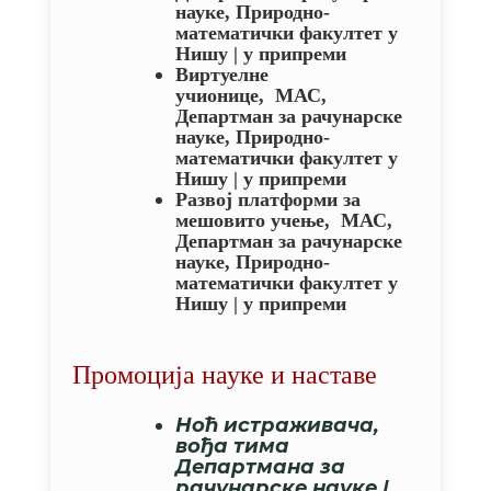
науке,
Природно-
математички факултет у
Нишу | у припреми
Виртуелне
учионице
,
МАС,
Департман за рачунарске
науке,
Природно-
математички факултет у
Нишу | у припреми
Развој платформи за
мешовито учење
,
МАС,
Департман за рачунарске
науке,
Природно-
математички факултет у
Нишу | у припреми
Промоција науке и наставе
Ноћ истраживача,
вођа тима
Департмана за
рачунарске науке |