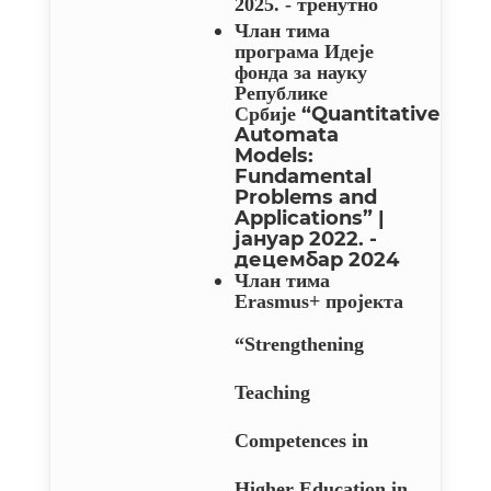
2025. - тренутно
Члан тима
програма Идеје
фонда за науку
Републике
“Quantitative
Србије
Automata
Models:
Fundamental
Problems and
Applications”
|
јануар 2022. -
децембар 2024
Члан тима
Erasmus+ пројекта
“Strengthening
Teaching
Competences in
Higher Education in