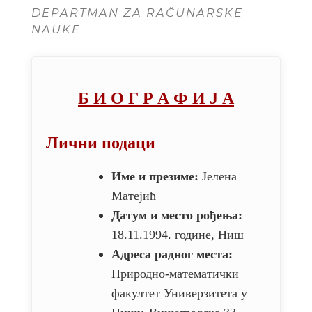
DEPARTMAN ZA RAČUNARSKE
NAUKE
Б И О Г Р А Ф И Ј А
Лични подаци
Име и презиме:
Јелена
Матејић
Датум и место рођења:
18.11.1994. године, Ниш
Адреса радног места:
Природно-математички
факултет Универзитета у