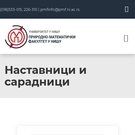
(018)533-015, 226-310 |
pmfinfo@pmf.ni.ac.rs
Наставници и
сарадници