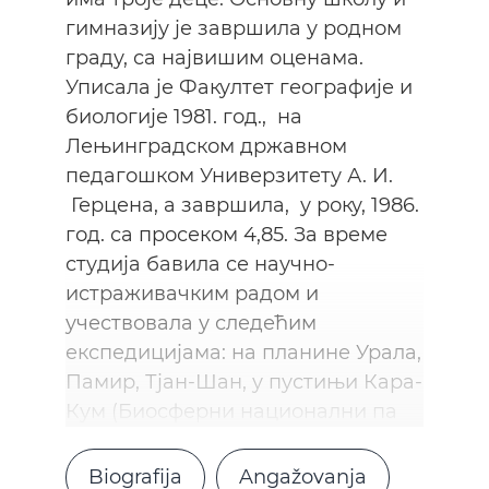
гимназију је завршила у родном
граду, са највишим оценама.
Уписала је Факултет географије и
биологије 1981. год., на
Лењинградском државном
педагошком Универзитету А. И.
Герцена, а завршила, у року, 1986.
год. са просеком 4,85. За време
студија бавила се научно-
истраживачким радом и
учествовала у следећим
експедицијама: на планине Урала,
Памир, Тјан-Шан, у пустињи Кара-
Кум (Биосферни национални па
Biografija
Angažovanja