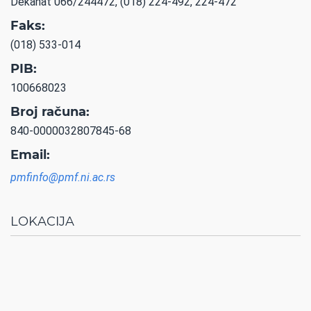
Dekanat 066/244472, (018) 224-492, 224-472
Faks:
(018) 533-014
PIB:
100668023
Broj računa:
840-0000032807845-68
Email:
pmfinfo@pmf.ni.ac.rs
LOKACIJA