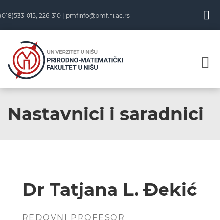
(018)533-015, 226-310 |
pmfinfo@pmf.ni.ac.rs
Nastavnici i saradnici
Dr Tatjana L. Đekić
REDOVNI PROFESOR