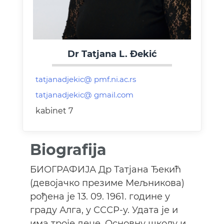
Dr Tatjana L. Đekić
kabinet 7
Biografija
БИОГРАФИЈА Др Татјана Ђекић
(девојачко презиме Мељникова)
рођена је 13. 09. 1961. године у
граду Алга, у СССР-у. Удата је и
има троје деце. Основну школу и