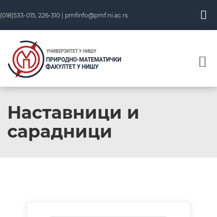
(018)533-015, 226-310 |
pmfinfo@pmf.ni.ac.rs
Наставници и
сарадници