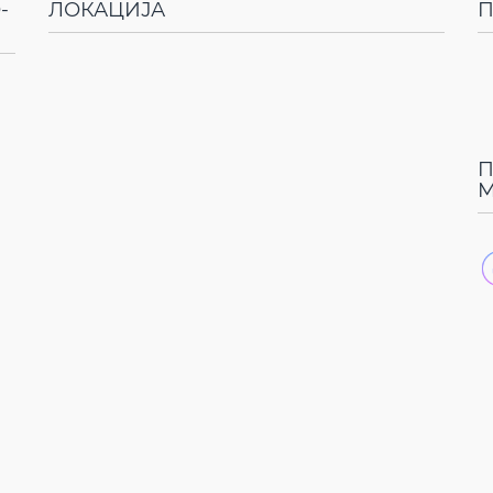
-
ЛОКАЦИЈА
П
П