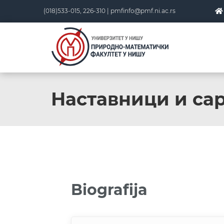
(018)533-015, 226-310 |
pmfinfo@pmf.ni.ac.rs
Наставници и са
Biografija