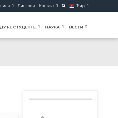
рвиси
Линкови
Контакт
Ћир
УДУЋЕ СТУДЕНТЕ
НАУКА
ВЕСТИ