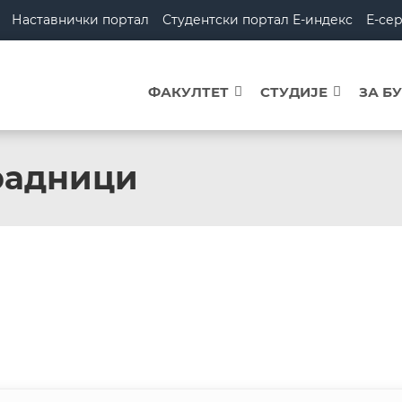
Наставнички портал
Студентски портал Е-индекс
Е-се
ФАКУЛТЕТ
СТУДИЈЕ
ЗА Б
радници