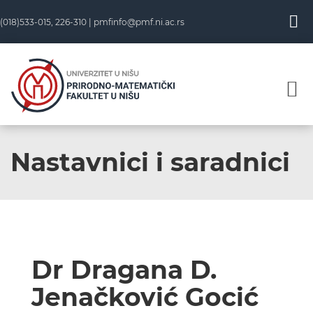
(018)533-015, 226-310 |
pmfinfo@pmf.ni.ac.rs
Nastavnici i saradnici
Dr Dragana D.
Jenačković Gocić