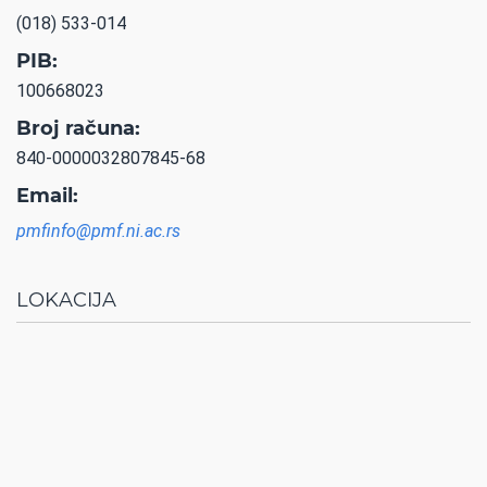
(018) 533-014
PIB:
100668023
Broj računa:
840-0000032807845-68
Email:
pmfinfo@pmf.ni.ac.rs
LOKACIJA