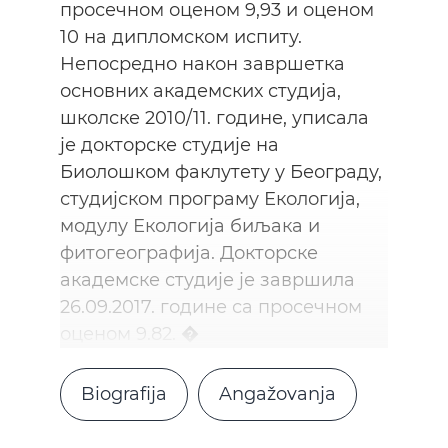
просечном оценом 9,93 и оценом
10 на дипломском испиту.
Непосредно након завршетка
основних академских студија,
школске 2010/11. године, уписала
је докторске студије на
Биолошком факлутету у Београду,
студијском програму Екологија,
модулу Екологија биљака и
фитогеографија. Докторске
академске студије је завршила
26.09.2017. године са просечном
оценом 9.82. �
Biografija
Angažovanja