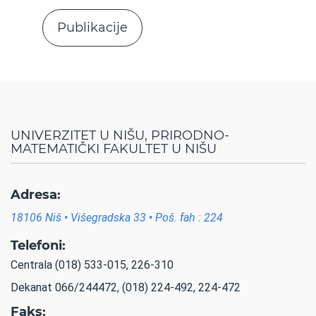
Publikacije
UNIVERZITET U NIŠU, PRIRODNO-
MATEMATIČKI FAKULTET U NIŠU
Adresa:
18106 Niš • Višegradska 33 • Poš. fah : 224
Telefoni:
Centrala (018) 533-015, 226-310
Dekanat 066/244472, (018) 224-492, 224-472
Faks: