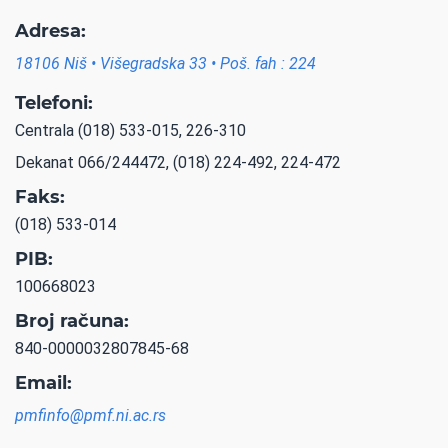
Adresa:
18106 Niš • Višegradska 33 • Poš. fah : 224
Telefoni:
Centrala (018) 533-015, 226-310
Dekanat 066/244472, (018) 224-492, 224-472
Faks:
(018) 533-014
PIB:
100668023
Broj računa:
840-0000032807845-68
Email:
pmfinfo@pmf.ni.ac.rs