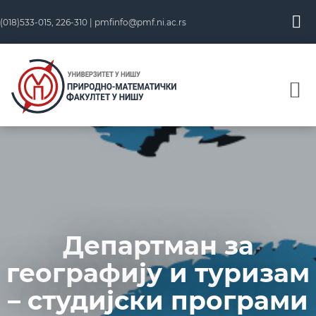
(018)533-015, 226-310 |
pmfinfo@pmf.ni.ac.rs
Департман за
географију и туризам
– студијски програми