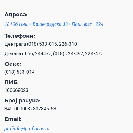
Адреса:
18106 Ниш • Вишеградска 33 • Пош. фах : 224
Телефони:
Централа (018) 533-015, 226-310
Деканат 066/244472, (018) 224-492, 224-472
Факс:
(018) 533-014
ПИБ:
100668023
Број рачуна:
840-0000032807845-68
Email:
pmfinfo@pmf.ni.ac.rs