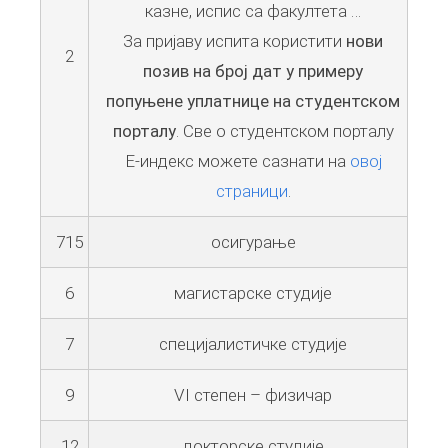
казне, испис са факултета …
За пријаву испита користити
нови
2
позив на број дат у примеру
попуњене уплатнице на студентском
порталу
. Све о студентском порталу
Е-индекс можете сазнати на
овој
страници
.
715
осигурање
6
магистарске студије
7
специјалистичке студије
9
VI степен – физичар
12
докторске студије