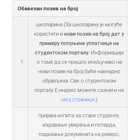
Обавезан позив на број
школарина (За школарину је могуће
користити и
нови позив на број дат у
примеру попуњене уплатнице на
студентском порталу.
Информација
1
о томе да се прешло искључиво на
нови позив на број биће накнадно
објављена. Све о студентском
порталу Е-индекс можете сазнати на
овој страници
.)
пријава испита за старе студенте,
издавање уверења и потврда,
подизање докумената на реверс,