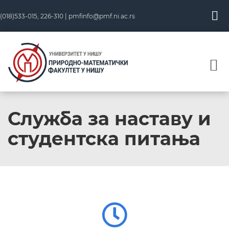
(018)533-015, 226-310 |
pmfinfo@pmf.ni.ac.rs
Служба за наставу и
студентска питања