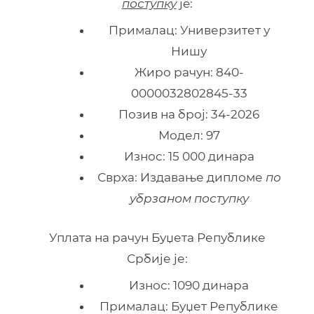
поступку
je:
Прималац: Универзитет у
Нишу
Жиро рачун: 840-
0000032802845-33
Позив на број: 34-2026
Модел: 97
Износ: 15 000 динара
Сврха: Издавање дипломе
по
убрзаном поступку
Уплата на рачун Буџета Републике
Србије је:
Износ: 1090 динара
Прималац: Буџет Републике