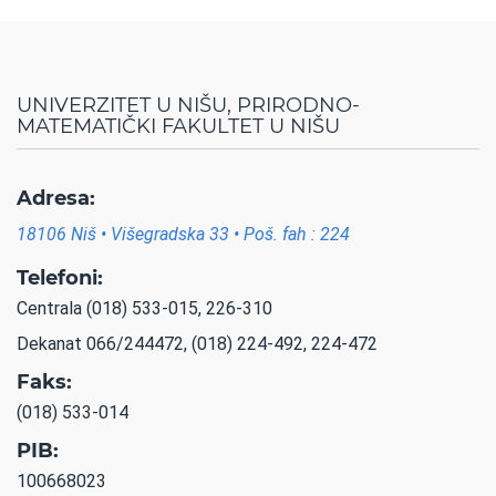
UNIVERZITET U NIŠU, PRIRODNO-
MATEMATIČKI FAKULTET U NIŠU
Adresa:
18106 Niš • Višegradska 33 • Poš. fah : 224
Telefoni:
Centrala (018) 533-015, 226-310
Dekanat 066/244472, (018) 224-492, 224-472
Faks:
(018) 533-014
PIB:
100668023