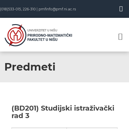
(018)533-015, 226-310 |
pmfinfo@pmf.ni.ac.rs
Predmeti
(BD201) Studijski istraživački
rad 3