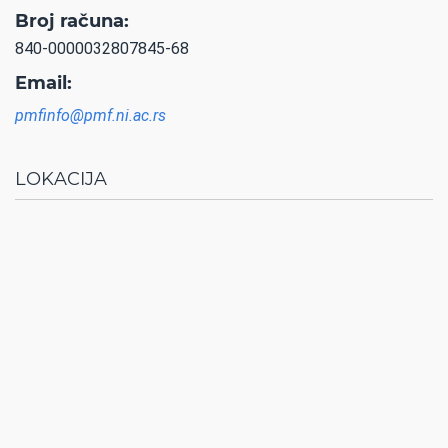
Broj računa:
840-0000032807845-68
Email:
pmfinfo@pmf.ni.ac.rs
LOKACIJA