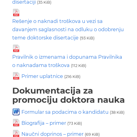
disertaciji
(35 KiB)
Rešenje o naknadi troškova u vezi sa
davanjem saglasnosti na odluku o odobrenju
teme doktorske disertacije
(93 KiB)
Pravilnik o izmenama i dopunama Pravilnika
o naknadama troškova
(112 KiB)
Primer uplatnice
(216 KiB)
Dokumentacija za
promociju doktora nauka
Formular sa podacima o kandidatu
(38 KiB)
Biografija – primer
(73 KiB)
Naučni doprinos – primer
(69 KiB)