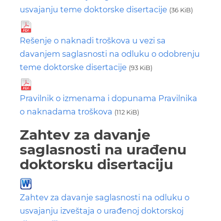
usvajanju teme doktorske disertacije
(36 KiB)
Rešenje o naknadi troškova u vezi sa
davanjem saglasnosti na odluku o odobrenju
teme doktorske disertacije
(93 KiB)
Pravilnik o izmenama i dopunama Pravilnika
o naknadama troškova
(112 KiB)
Zahtev za davanje
saglasnosti na urađenu
doktorsku disertaciju
Zahtev za davanje saglasnosti na odluku o
usvajanju izveštaja o urađenoj doktorskoj