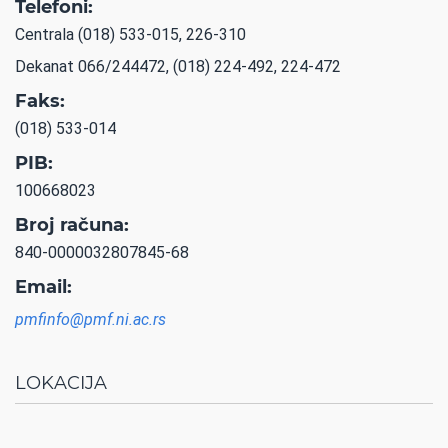
Telefoni:
Centrala (018) 533-015, 226-310
Dekanat 066/244472, (018) 224-492, 224-472
Faks:
(018) 533-014
PIB:
100668023
Broj računa:
840-0000032807845-68
Email:
pmfinfo@pmf.ni.ac.rs
LOKACIJA