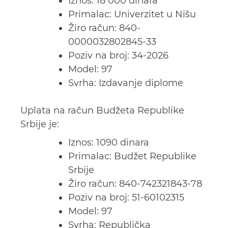
Iznos: 18 000 dinara
Primalac: Univerzitet u Nišu
Žiro račun:
840-
0000032802845-33
Poziv na broj:
34-2026
Model: 97
Svrha: Izdavanje diplome
Uplata na račun Budžeta Republike
Srbije je:
Iznos: 1090 dinara
Primalac: Budžet Republike
Srbije
Žiro račun: 840-742321843-78
Poziv na broj: 51-60102315
Model: 97
Svrha: Republička