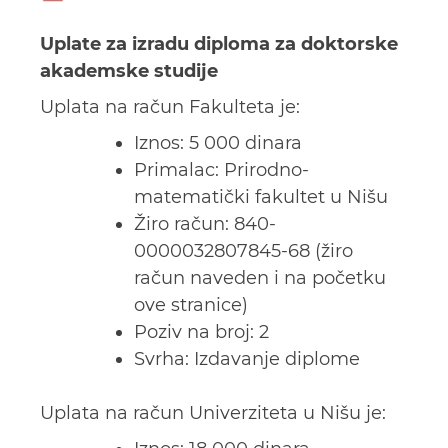
Uplate za izradu diploma za doktorske
akademske studije
Uplata na račun Fakulteta je:
Iznos: 5 000 dinara
Primalac: Prirodno-
matematički fakultet u Nišu
Žiro račun:
840-
0000032807845-68
(žiro
račun naveden i na početku
ove stranice)
Poziv na broj: 2
Svrha: Izdavanje diplome
Uplata na račun Univerziteta u Nišu je: