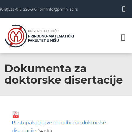
(018)533-015, 226-310 |
pmfinfo@pmf.ni.ac.rs
Dokumenta za
doktorske disertacije
Postupak prijave do odbrane doktorske
disertacije
(54 KiB)