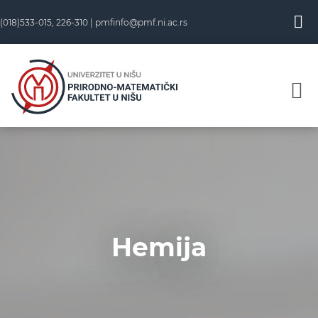
(018)533-015, 226-310 |
pmfinfo@pmf.ni.ac.rs
Hemija