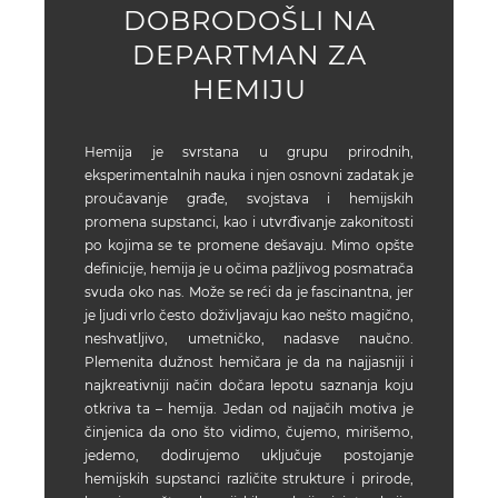
DOBRODOŠLI NA
DEPARTMAN ZA
HEMIJU
Hemija je svrstana u grupu prirodnih,
eksperimentalnih nauka i njen osnovni zadatak je
proučavanje građe, svojstava i hemijskih
promena supstanci, kao i utvrđivanje zakonitosti
po kojima se te promene dešavaju. Mimo opšte
definicije, hemija je u očima pažljivog posmatrača
svuda oko nas. Može se reći da je fascinantna, jer
je ljudi vrlo često doživljavaju kao nešto magično,
neshvatljivo, umetničko, nadasve naučno.
Plemenita dužnost hemičara je da na najjasniji i
najkreativniji način dočara lepotu saznanja koju
otkriva ta – hemija. Jedan od najjačih motiva je
činjenica da ono što vidimo, čujemo, mirišemo,
jedemo, dodirujemo uključuje postojanje
hemijskih supstanci različite strukture i prirode,