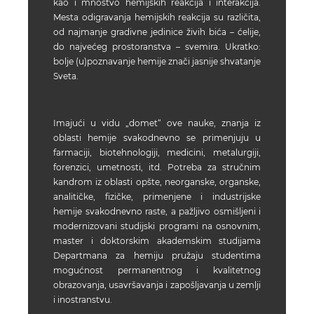
kao i mnoštvo hemijskih reakcija i interakcija.
Mesta odigravanja hemijskih reakcija su različita,
od najmanje gradivne jedinice živih bića – ćelije,
do najvećeg prostoranstva – svemira. Ukratko:
bolje (u)poznavanje hemije znači jasnije shvatanje
Sveta.
Imajući u vidu „domet“ ove nauke, znanja iz
oblasti hemije svakodnevno se primenjuju u
farmaciji, biotehnologiji, medicini, metalurgiji,
forenzici, umetnosti, itd. Potreba za stručnim
kandrom iz oblasti opšte, neorganske, organske,
analitičke, fizičke, primenjene i industrijske
hemije svakodnevno raste, a pažljivo osmišljeni i
modernizovani studijski programi na osnovnim,
master i doktorskim akademskim studijama
Departmana za hemiju pružaju studentima
mogućnost permanentnog i kvalitetnog
obrazovanja, usavršavanja i zapošljavanja u zemlji
i inostranstvu.