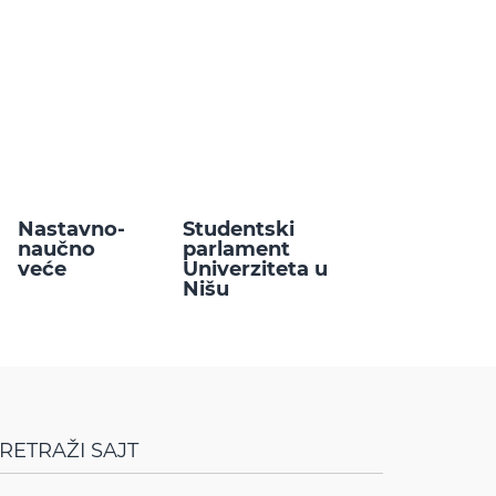
Nastavno-
Studentski
naučno
parlament
veće
Univerziteta u
Nišu
RETRAŽI SAJT