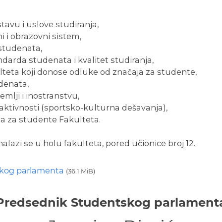
tavu i uslove studiranja,
i i obrazovni sistem,
 studenata,
ndarda studenata i kvalitet studiranja,
ulteta koji donose odluke od značaja za studente,
denata,
mlji i inostranstvu,
aktivnosti (sportsko-kulturna dešavanja),
sa za studente Fakulteta.
azi se u holu fakulteta, pored učionice broj 12.
ntskog parlamenta
(36.1 MiB)
Predsednik Studentskog parlament