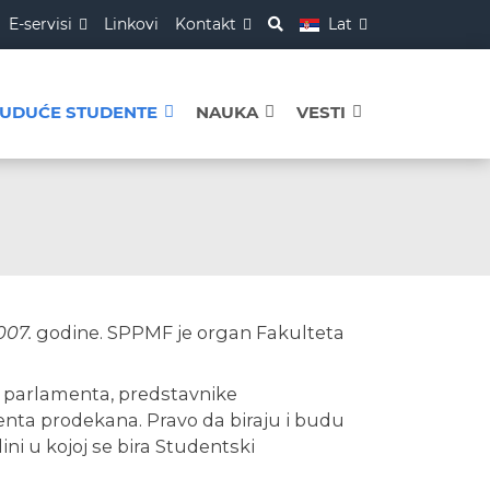
E-servisi
Linkovi
Kontakt
Lat
BUDUĆE STUDENTE
NAUKA
VESTI
007.
godine. SPPMF je organ Fakulteta
e parlamenta, predstavnike
enta prodekana. Pravo da biraju i budu
ni u kojoj se bira Studentski