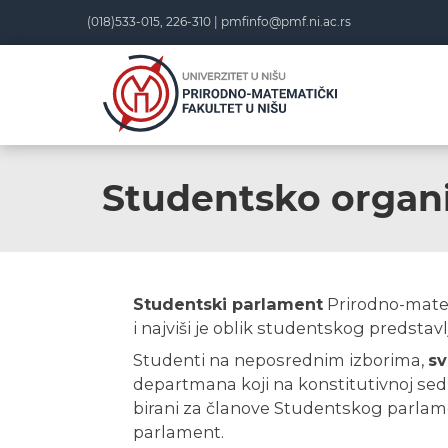
(018)533-015, 226-310 |
pmfinfo@pmf.ni.ac.rs
Studentsko organ
Studentski parlament
Prirodno-matem
i najviši je oblik studentskog predstavl
Studenti na neposrednim izborima,
sv
departmana koji na konstitutivnoj sed
birani za članove Studentskog parlame
parlament.