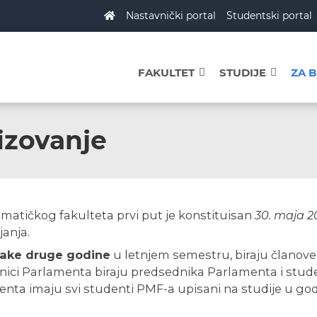
Nastavnički portal
Studentski portal
FAKULTET
STUDIJE
ZA 
izovanje
atičkog fakulteta prvi put je konstituisan
30. maja 2
janja.
ake druge godine
u letnjem semestru, biraju članov
nici Parlamenta biraju predsednika Parlamenta i stud
nta imaju svi studenti PMF-a upisani na studije u godi