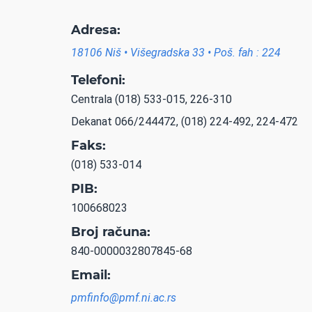
Adresa:
18106 Niš • Višegradska 33 • Poš. fah : 224
Telefoni:
Centrala (018) 533-015, 226-310
Dekanat 066/244472, (018) 224-492, 224-472
Faks:
(018) 533-014
PIB:
100668023
Broj računa:
840-0000032807845-68
Email:
pmfinfo@pmf.ni.ac.rs