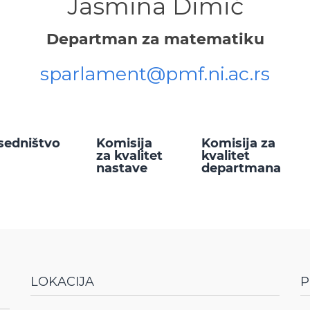
Jasmina Dimić
Departman za matematiku
sparlament@pmf.ni.ac.rs
sedništvo
Komisija
Komisija za
za kvalitet
kvalitet
nastave
departmana
LOKACIJA
P