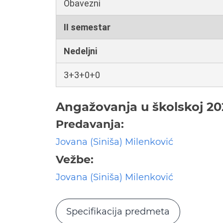
Obavezni
II semestar
Nedeljni
3+3+0+0
Angažovanja u školskoj 20
Predavanja:
Jovana (Siniša) Milenković
Vežbe:
Jovana (Siniša) Milenković
Specifikacija predmeta