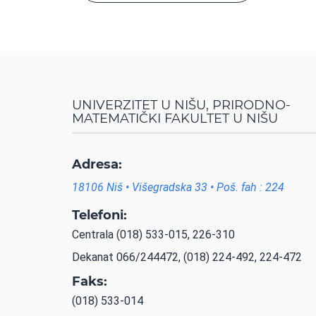
UNIVERZITET U NIŠU, PRIRODNO-
MATEMATIČKI FAKULTET U NIŠU
Adresa:
18106 Niš • Višegradska 33 • Poš. fah : 224
Telefoni:
Centrala (018) 533-015, 226-310
Dekanat 066/244472, (018) 224-492, 224-472
Faks:
(018) 533-014