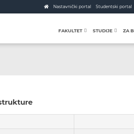
Nastavnički portal
Studentski portal
FAKULTET
STUDIJE
ZA 
strukture