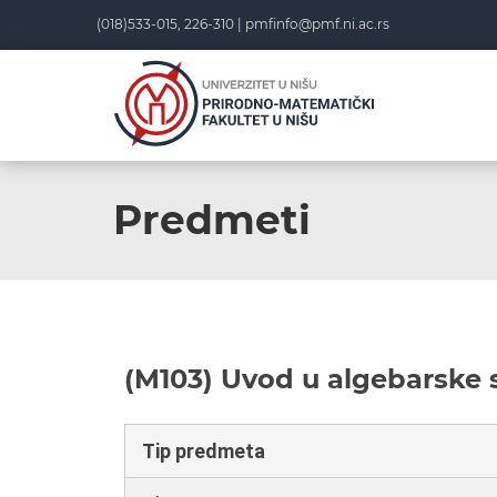
(018)533-015, 226-310 |
pmfinfo@pmf.ni.ac.rs
Predmeti
(M103) Uvod u algebarske 
Tip predmeta