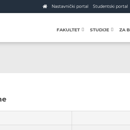
Nastavnički portal
Studentski portal
FAKULTET
STUDIJE
ZA 
ne