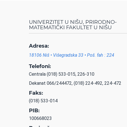
UNIVERZITET U NIŠU, PRIRODNO-
MATEMATIČKI FAKULTET U NIŠU
Adresa:
18106 Niš • Višegradska 33 • Poš. fah : 224
Telefoni:
Centrala (018) 533-015, 226-310
Dekanat 066/244472, (018) 224-492, 224-472
Faks:
(018) 533-014
PIB:
100668023