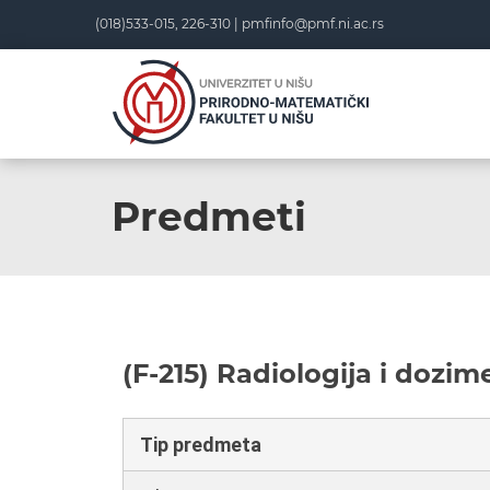
(018)533-015, 226-310 |
pmfinfo@pmf.ni.ac.rs
Predmeti
(F-215) Radiologija i dozime
Tip predmeta