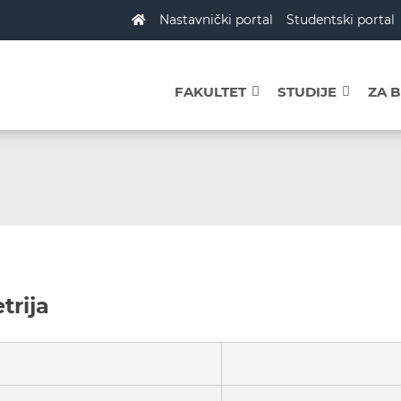
Nastavnički portal
Studentski portal
FAKULTET
STUDIJE
ZA 
trija