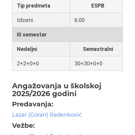
Tip predmeta
ESPB
Izborni
6.00
III semestar
Nedeljni
Semestralni
2+2+0+0
30+30+0+0
Angažovanja u školskoj
2025/2026 godini
Predavanja:
Lazar (Goran) Radenković
Vežbe: