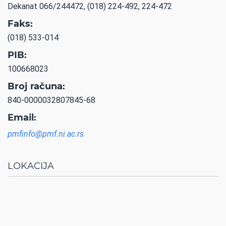
Dekanat 066/244472, (018) 224-492, 224-472
Faks:
(018) 533-014
PIB:
100668023
Broj računa:
840-0000032807845-68
Email:
pmfinfo@pmf.ni.ac.rs
LOKACIJA