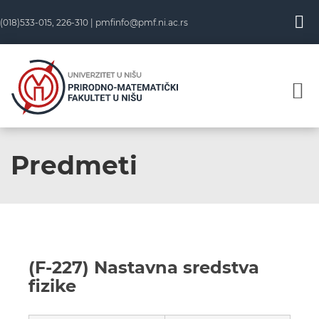
(018)533-015, 226-310 |
pmfinfo@pmf.ni.ac.rs
Predmeti
(F-227) Nastavna sredstva
fizike