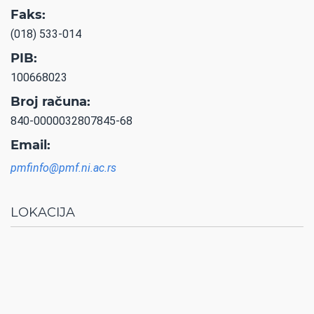
Faks:
(018) 533-014
PIB:
100668023
Broj računa:
840-0000032807845-68
Email:
pmfinfo@pmf.ni.ac.rs
LOKACIJA