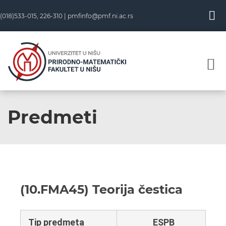
(018)533-015, 226-310 |
pmfinfo@pmf.ni.ac.rs
Predmeti
(10.FMA45) Teorija čestica
Tip predmeta
ESPB