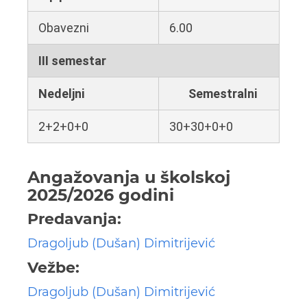
Obavezni
6.00
III semestar
Nedeljni
Semestralni
2+2+0+0
30+30+0+0
Angažovanja u školskoj
2025/2026 godini
Predavanja:
Dragoljub (Dušan) Dimitrijević
Vežbe:
Dragoljub (Dušan) Dimitrijević