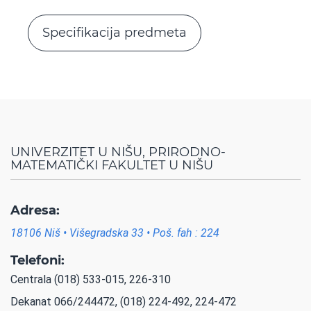
Specifikacija predmeta
UNIVERZITET U NIŠU, PRIRODNO-
MATEMATIČKI FAKULTET U NIŠU
Adresa:
18106 Niš • Višegradska 33 • Poš. fah : 224
Telefoni:
Centrala (018) 533-015, 226-310
Dekanat 066/244472, (018) 224-492, 224-472