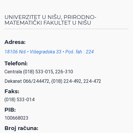
UNIVERZITET U NIŠU, PRIRODNO-
MATEMATIČKI FAKULTET U NIŠU
Adresa:
18106 Niš • Višegradska 33 • Poš. fah : 224
Telefoni:
Centrala (018) 533-015, 226-310
Dekanat 066/244472, (018) 224-492, 224-472
Faks:
(018) 533-014
PIB:
100668023
Broj računa: