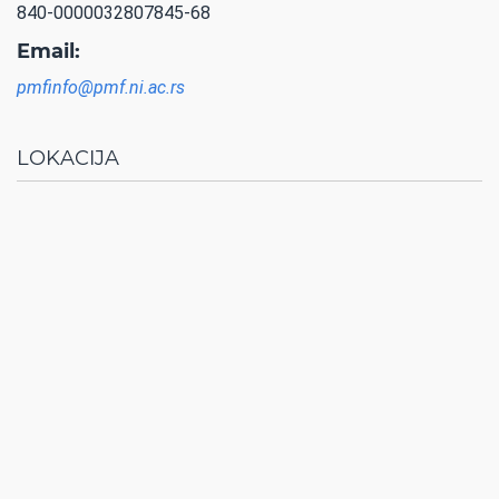
840-0000032807845-68
Email:
pmfinfo@pmf.ni.ac.rs
LOKACIJA