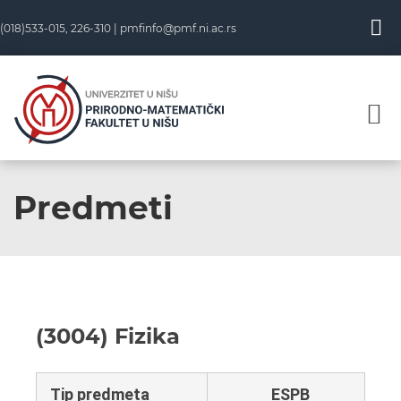
(018)533-015, 226-310 |
pmfinfo@pmf.ni.ac.rs
Predmeti
(3004) Fizika
Tip predmeta
ESPB