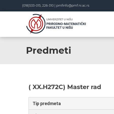
(018)533-015, 226-310 |
pmfinfo@pmf.ni.ac.rs
Predmeti
( XX.H272C) Master rad
Tip predmeta