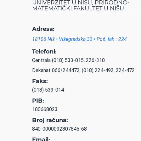
UNIVERZITET U NIŠU, PRIRODNO-
MATEMATIČKI FAKULTET U NIŠU
Adresa:
18106 Niš • Višegradska 33 • Poš. fah : 224
Telefoni:
Centrala (018) 533-015, 226-310
Dekanat 066/244472, (018) 224-492, 224-472
Faks:
(018) 533-014
PIB:
100668023
Broj računa:
840-0000032807845-68
Email: