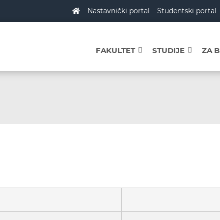
Nastavnički portal
Studentski portal
FAKULTET
STUDIJE
ZA 