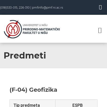
(018)533-015, 226-310 |
pmfinfo@pmf.ni.ac.rs
Predmeti
(F-04) Geofizika
Tip predmeta
ESPB