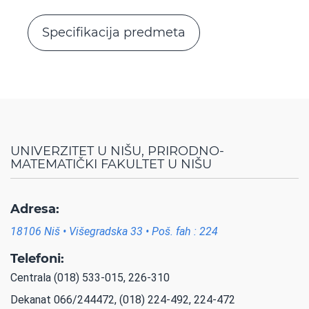
Specifikacija predmeta
UNIVERZITET U NIŠU, PRIRODNO-
MATEMATIČKI FAKULTET U NIŠU
Adresa:
18106 Niš • Višegradska 33 • Poš. fah : 224
Telefoni:
Centrala (018) 533-015, 226-310
Dekanat 066/244472, (018) 224-492, 224-472