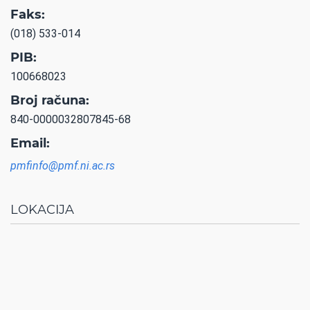
Faks:
(018) 533-014
PIB:
100668023
Broj računa:
840-0000032807845-68
Email:
pmfinfo@pmf.ni.ac.rs
LOKACIJA