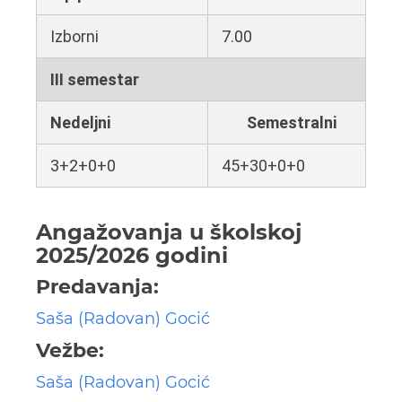
Izborni
7.00
III semestar
Nedeljni
Semestralni
3+2+0+0
45+30+0+0
Angažovanja u školskoj
2025/2026 godini
Predavanja:
Saša (Radovan) Gocić
Vežbe:
Saša (Radovan) Gocić