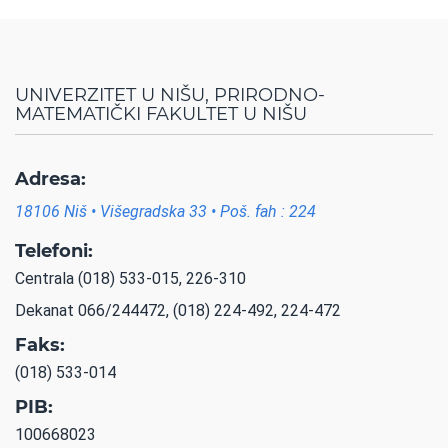
UNIVERZITET U NIŠU, PRIRODNO-
MATEMATIČKI FAKULTET U NIŠU
Adresa:
18106 Niš • Višegradska 33 • Poš. fah : 224
Telefoni:
Centrala (018) 533-015, 226-310
Dekanat 066/244472, (018) 224-492, 224-472
Faks:
(018) 533-014
PIB:
100668023