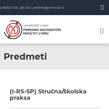
(018)533-015, 226-310 |
pmfinfo@pmf.ni.ac.rs
Predmeti
(I-RS-SP) Stručna/školska
praksa