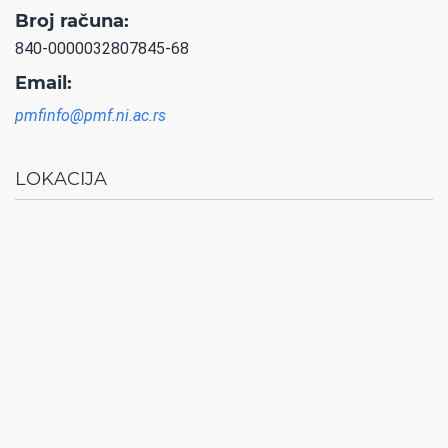
Broj računa:
840-0000032807845-68
Email:
pmfinfo@pmf.ni.ac.rs
LOKACIJA