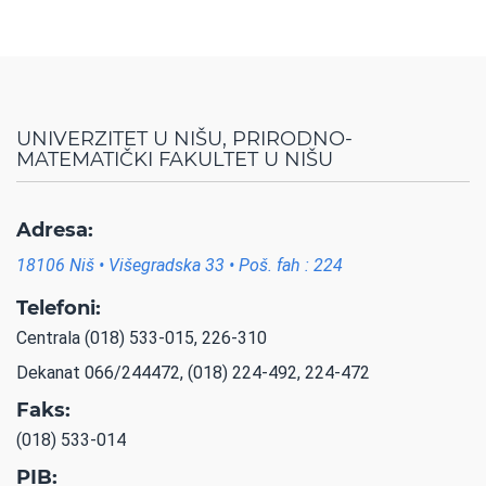
UNIVERZITET U NIŠU, PRIRODNO-
MATEMATIČKI FAKULTET U NIŠU
Adresa:
18106 Niš • Višegradska 33 • Poš. fah : 224
Telefoni:
Centrala (018) 533-015, 226-310
Dekanat 066/244472, (018) 224-492, 224-472
Faks:
(018) 533-014
PIB: