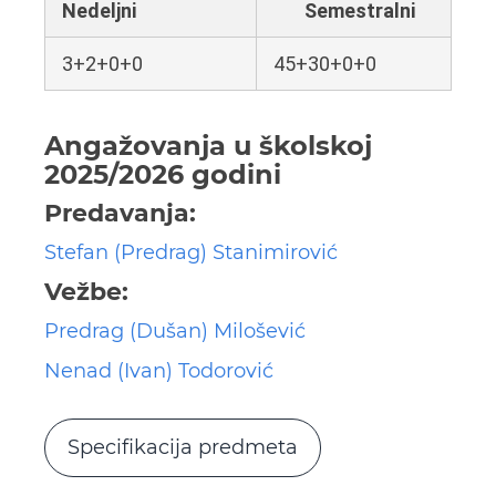
Nedeljni
Semestralni
3+2+0+0
45+30+0+0
Angažovanja u školskoj
2025/2026 godini
Predavanja:
Stefan (Predrag) Stanimirović
Vežbe:
Predrag (Dušan) Milošević
Nenad (Ivan) Todorović
Specifikacija predmeta