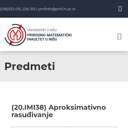
(018)533-015, 226-310 |
pmfinfo@pmf.ni.ac.rs
Predmeti
(20.IMI38) Aproksimativno
rasuđivanje