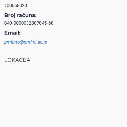
100668023
Broj računa:
840-0000032807845-68
Email:
pmfinfo@pmf.ni.ac.rs
LOKACIJA