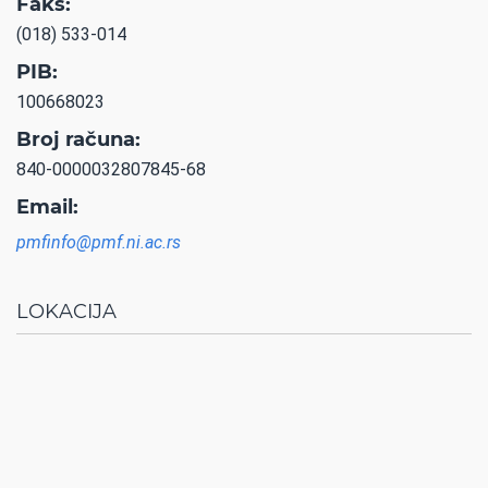
Faks:
(018) 533-014
PIB:
100668023
Broj računa:
840-0000032807845-68
Email:
pmfinfo@pmf.ni.ac.rs
LOKACIJA