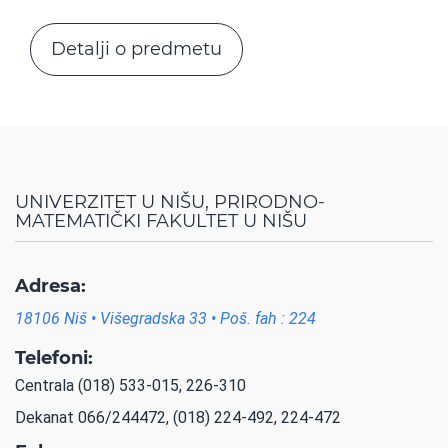
Detalji o predmetu
UNIVERZITET U NIŠU, PRIRODNO-
MATEMATIČKI FAKULTET U NIŠU
Adresa:
18106 Niš • Višegradska 33 • Poš. fah : 224
Telefoni:
Centrala (018) 533-015, 226-310
Dekanat 066/244472, (018) 224-492, 224-472