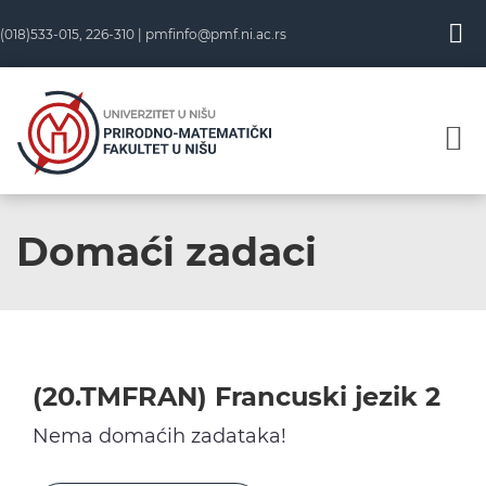
Skip
(018)533-015, 226-310 |
pmfinfo@pmf.ni.ac.rs
to
content
Domaći zadaci
(20.TMFRAN) Francuski jezik 2
Nema domaćih zadataka!