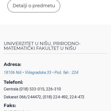
Detalji o predmetu
UNIVERZITET U NIŠU, PRIRODNO-
MATEMATIČKI FAKULTET U NIŠU
Adresa:
18106 Niš • Višegradska 33 • Poš. fah : 224
Telefoni:
Centrala (018) 533-015, 226-310
Dekanat 066/244472, (018) 224-492, 224-472
Faks: