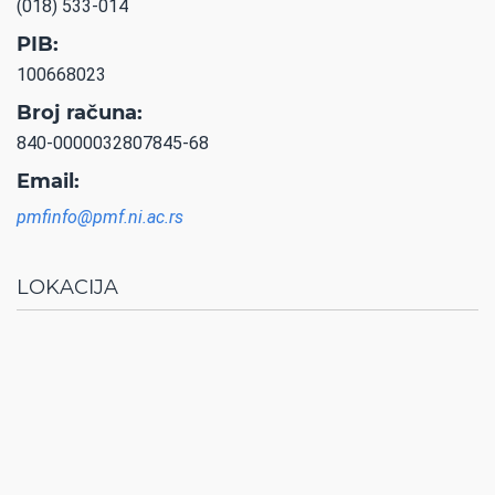
(018) 533-014
PIB:
100668023
Broj računa:
840-0000032807845-68
Email:
pmfinfo@pmf.ni.ac.rs
LOKACIJA