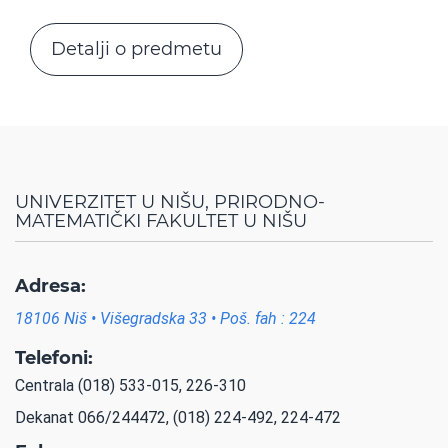
Detalji o predmetu
UNIVERZITET U NIŠU, PRIRODNO-
MATEMATIČKI FAKULTET U NIŠU
Adresa:
18106 Niš • Višegradska 33 • Poš. fah : 224
Telefoni:
Centrala (018) 533-015, 226-310
Dekanat 066/244472, (018) 224-492, 224-472