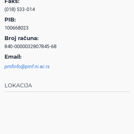
Faks:
(018) 533-014
PIB:
100668023
Broj računa:
840-0000032807845-68
Email:
pmfinfo@pmf.ni.ac.rs
LOKACIJA