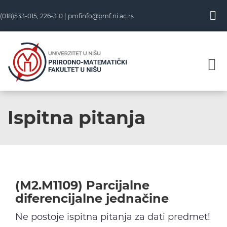
Skip
(018)533-015, 226-310 |
pmfinfo@pmf.ni.ac.rs
to
content
Ispitna pitanja
(M2.M1109) Parcijalne
diferencijalne jednačine
Ne postoje ispitna pitanja za dati predmet!