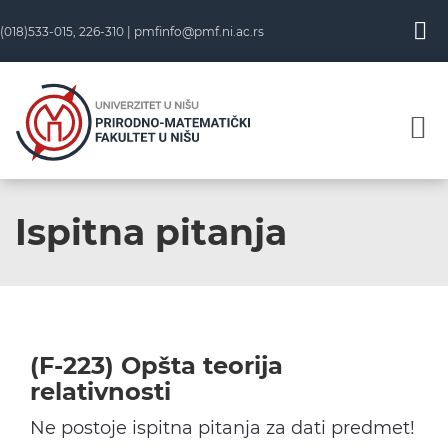
Skip
(018)533-015, 226-310 |
pmfinfo@pmf.ni.ac.rs
to
content
Ispitna pitanja
(F-223) Opšta teorija
relativnosti
Ne postoje ispitna pitanja za dati predmet!