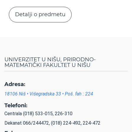
Detalji o predmetu
UNIVERZITET U NIŠU, PRIRODNO-
MATEMATIČKI FAKULTET U NIŠU
Adresa:
18106 Niš • Višegradska 33 • Poš. fah : 224
Telefoni:
Centrala (018) 533-015, 226-310
Dekanat 066/244472, (018) 224-492, 224-472