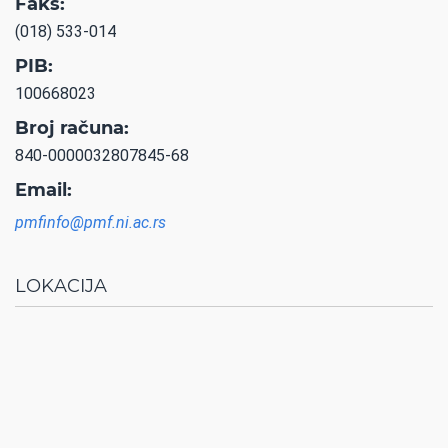
Faks:
(018) 533-014
PIB:
100668023
Broj računa:
840-0000032807845-68
Email:
pmfinfo@pmf.ni.ac.rs
LOKACIJA