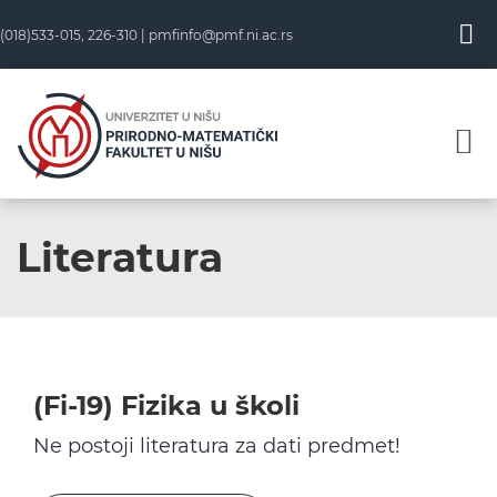
Skip
(018)533-015, 226-310 |
pmfinfo@pmf.ni.ac.rs
to
content
Literatura
(Fi-19) Fizika u školi
Ne postoji literatura za dati predmet!