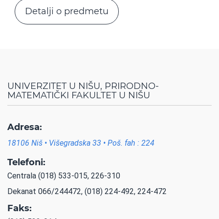
Detalji o predmetu
UNIVERZITET U NIŠU, PRIRODNO-
MATEMATIČKI FAKULTET U NIŠU
Adresa:
18106 Niš • Višegradska 33 • Poš. fah : 224
Telefoni:
Centrala (018) 533-015, 226-310
Dekanat 066/244472, (018) 224-492, 224-472
Faks: