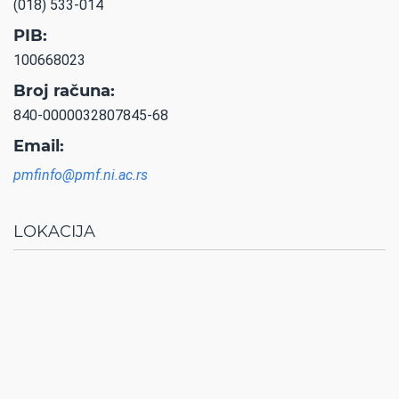
(018) 533-014
PIB:
100668023
Broj računa:
840-0000032807845-68
Email:
pmfinfo@pmf.ni.ac.rs
LOKACIJA