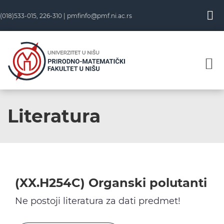
Skip
(018)533-015, 226-310 |
pmfinfo@pmf.ni.ac.rs
to
content
Literatura
(XX.H254C) Organski polutanti
Ne postoji literatura za dati predmet!