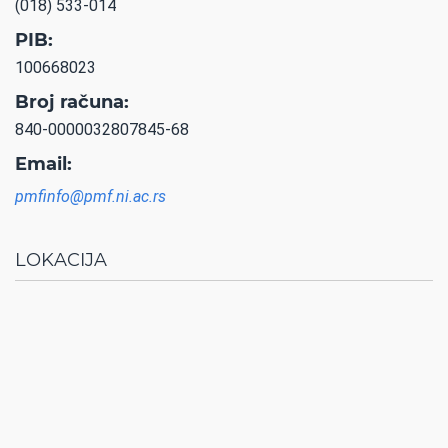
(018) 533-014
PIB:
100668023
Broj računa:
840-0000032807845-68
Email:
pmfinfo@pmf.ni.ac.rs
LOKACIJA