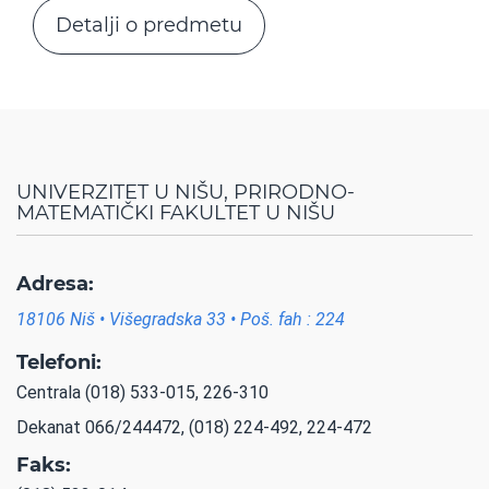
Detalji o predmetu
UNIVERZITET U NIŠU, PRIRODNO-
MATEMATIČKI FAKULTET U NIŠU
Adresa:
18106 Niš • Višegradska 33 • Poš. fah : 224
Telefoni:
Centrala (018) 533-015, 226-310
Dekanat 066/244472, (018) 224-492, 224-472
Faks: