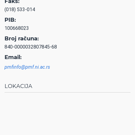
Faks:
(018) 533-014
PIB:
100668023
Broj računa:
840-0000032807845-68
Email:
pmfinfo@pmf.ni.ac.rs
LOKACIJA