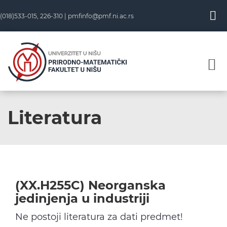
Skip
(018)533-015, 226-310 |
pmfinfo@pmf.ni.ac.rs
to
content
Literatura
(XX.H255C) Neorganska
jedinjenja u industriji
Ne postoji literatura za dati predmet!