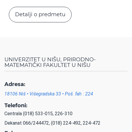
Detalji o predmetu
UNIVERZITET U NIŠU, PRIRODNO-
MATEMATIČKI FAKULTET U NIŠU
Adresa:
18106 Niš • Višegradska 33 • Poš. fah : 224
Telefoni:
Centrala (018) 533-015, 226-310
Dekanat 066/244472, (018) 224-492, 224-472