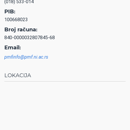
(018) 533-014
PIB:
100668023
Broj računa:
840-0000032807845-68
Email:
pmfinfo@pmf.ni.ac.rs
LOKACIJA