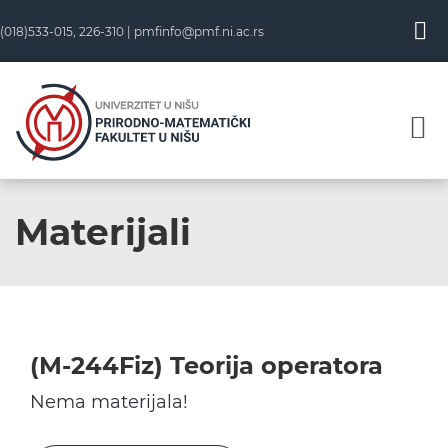
Skip
(018)533-015, 226-310 |
pmfinfo@pmf.ni.ac.rs
to
content
Materijali
(M-244Fiz) Teorija operatora
Nema materijala!