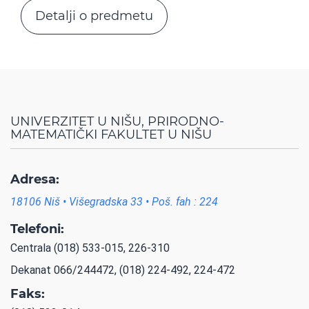
Detalji o predmetu
UNIVERZITET U NIŠU, PRIRODNO-
MATEMATIČKI FAKULTET U NIŠU
Adresa:
18106 Niš • Višegradska 33 • Poš. fah : 224
Telefoni:
Centrala (018) 533-015, 226-310
Dekanat 066/244472, (018) 224-492, 224-472
Faks: