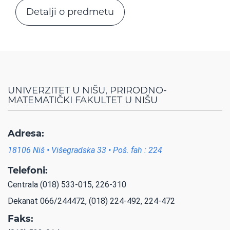
Detalji o predmetu
UNIVERZITET U NIŠU, PRIRODNO-
MATEMATIČKI FAKULTET U NIŠU
Adresa:
18106 Niš • Višegradska 33 • Poš. fah : 224
Telefoni:
Centrala (018) 533-015, 226-310
Dekanat 066/244472, (018) 224-492, 224-472
Faks: