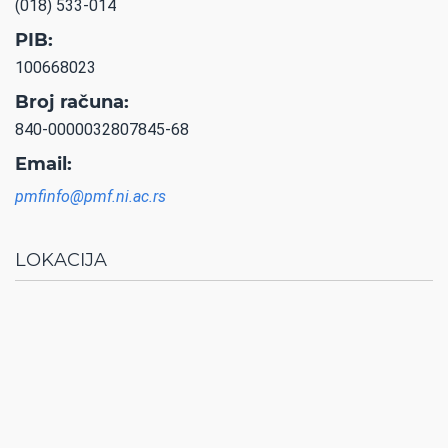
(018) 533-014
PIB:
100668023
Broj računa:
840-0000032807845-68
Email:
pmfinfo@pmf.ni.ac.rs
LOKACIJA