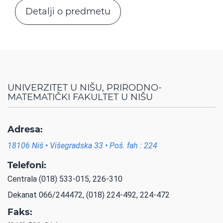
Detalji o predmetu
UNIVERZITET U NIŠU, PRIRODNO-
MATEMATIČKI FAKULTET U NIŠU
Adresa:
18106 Niš • Višegradska 33 • Poš. fah : 224
Telefoni:
Centrala (018) 533-015, 226-310
Dekanat 066/244472, (018) 224-492, 224-472
Faks: