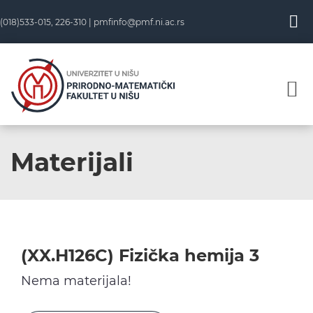
Skip
(018)533-015, 226-310 |
pmfinfo@pmf.ni.ac.rs
to
content
Materijali
(XX.H126C) Fizička hemija 3
Nema materijala!