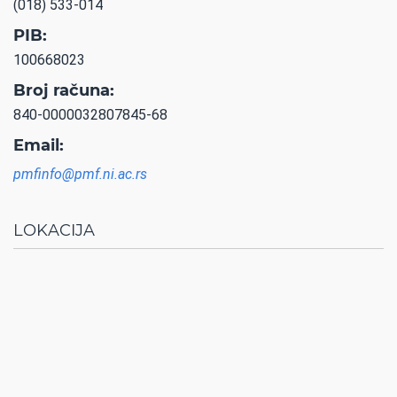
(018) 533-014
PIB:
100668023
Broj računa:
840-0000032807845-68
Email:
pmfinfo@pmf.ni.ac.rs
LOKACIJA